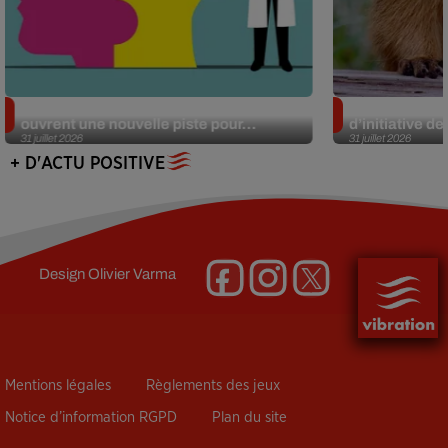
Alzheimer : des chercheurs japonais
Des marmottes
ouvrent une nouvelle piste pour...
d’initiative d
31 juillet 2026
31 juillet 2026
+ D'ACTU POSITIVE
Design
Olivier Varma
Mentions légales
Règlements des jeux
Notice d’information RGPD
Plan du site