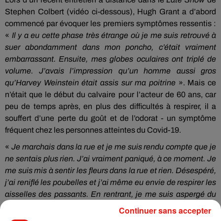
Stephen Colbert (vidéo ci-dessous), Hugh Grant a d’abord
commencé par évoquer les premiers symptômes ressentis :
«
Il y a eu cette phase très étrange où je me suis retrouvé à
suer abondamment dans mon poncho, c’était vraiment
embarrassant. Ensuite, mes globes oculaires ont triplé de
volume. J’avais l’impression qu’un homme aussi gros
qu’Harvey Weinstein était assis sur ma poitrine
». Mais ce
n’était que le début du calvaire pour l’acteur de 60 ans, car
peu de temps après, en plus des difficultés à respirer, il a
souffert d’une perte du goût et de l’odorat - un symptôme
fréquent chez les personnes atteintes du Covid-19.
«
Je marchais dans la rue et je me suis rendu compte que je
ne sentais plus rien. J’ai vraiment paniqué, à ce moment. Je
me suis mis à sentir les fleurs dans la rue et rien. Désespéré,
j’ai reniflé les poubelles et j’ai même eu envie de respirer les
aisselles des passants. En rentrant, je me suis aspergé du
parfum Chanel n°5 de ma femme. Et je ne sentais toujours
Continuer sans accepter
rien, j’ai cru devenir fou
», a-t-il raconté. Aujourd’hui, l’acteur