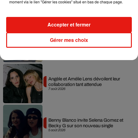
moment via le lien "Gérer les cookies" situé en bas de chaque page.
Sensation » avec Kylie Minogue
7 août 2026
Accepter et fermer
Tayc et Didi B dévoilent le single le plus
Gérer mes choix
dansant de l’année
7 août 2026
Angèle et Amélie Lens dévoilent leur
collaboration tant attendue
7 août 2026
Benny Blanco invite Selena Gomez et
Becky G sur son nouveau single
5 août 2026