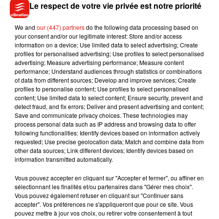
Le respect de votre vie privée est notre priorité
semble aller beaucoup mieux, comme en témoigne son petit
sourire à la fin de l’interview.
We and
our (447) partners
do the following data processing based on
your consent and/or our legitimate interest: Store and/or access
Hugh Grant shares his awful experience battling Covid-19.
information on a device; Use limited data to select advertising; Create
#LSSC
pic.twitter.com/H1tQT5TTJd
profiles for personalised advertising; Use profiles to select personalised
advertising; Measure advertising performance; Measure content
— A Late Show (@colbertlateshow)
November 11, 2020
performance; Understand audiences through statistics or combinations
of data from different sources; Develop and improve services; Create
profiles to personalise content; Use profiles to select personalised
content; Use limited data to select content; Ensure security, prevent and
detect fraud, and fix errors; Deliver and present advertising and content;
Musique
Save and communicate privacy choices. These technologies may
process personal data such as IP address and browsing data to offer
following functionalities: Identify devices based on information actively
requested; Use precise geolocation data; Match and combine data from
Julien Lieb s’essaye à la vie de chatelain
other data sources; Link different devices; Identify devices based on
dans son nouveau clip
information transmitted automatically.
7 août 2026
Vous pouvez accepter en cliquant sur "Accepter et fermer", ou affiner en
sélectionnant les finalités et/ou partenaires dans "Gérer mes choix".
Vous pouvez également refuser en cliquant sur "Continuer sans
accepter". Vos préférences ne s'appliqueront que pour ce site. Vous
pouvez mettre à jour vos choix, ou retirer votre consentement à tout
Madonna sort enfin le remix de « Love