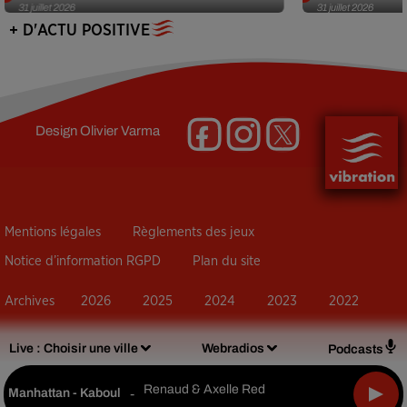
31 juillet 2026
31 juillet 2026
+ D'ACTU POSITIVE
Design
Olivier Varma
Mentions légales
Règlements des jeux
Notice d’information RGPD
Plan du site
Archives
2026
2025
2024
2023
2022
Live :
Choisir une ville
Webradios
Podcasts
Renaud & Axelle Red
Manhattan - Kaboul
-