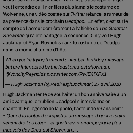
veut l’entendre qu’il n’enfilera plus jamais le costume de
Wolverine, une vidéo postée sur
Twitter
relance la rumeur de
sa présence dans le prochain
Deadpool
. En effet, c’est sur le
compte de l’acteur dernièrement à l’affiche de
The Greatest
Showman
qu’a été partagée la séquence. On y voit Hugh
Jackman et Ryan Reynolds dans le costume de Deadpoll
dans la même chambre d’hôtel.
When you’re trying to record a heartfelt birthday message ....
but are interrupted by the least greatest showman.
@VancityReynolds
pic.twitter.com/RwlE4IXFX1
— Hugh Jackman (@RealHughJackman)
27 avril 2018
Hugh Jackman tente de souhaiter un bon anniversaire à un
ami avant que le trublion Deadpool n’intervienne en
chantant. En légende de la photo, l’acteur de 49 ans écrit :
«
Quand tu tentes d’enregistrer un message d’anniversaire
venant droit du cœur… et que tu es interrompu par le plus
mauvais des Greatest Showman..
».