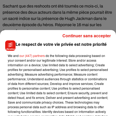
Sachant que des reshoots ont été tournés ce mois-ci, la
présence des deux acteurs dans la même pièce pourrait être
un sacré indice sur la présence de Hugh Jackman dans le
deuxième épisode du héros. Réponse le 16 mai sur les
écrans français.
Continuer sans accepter
Le respect de votre vie privée est notre priorité
We and
our (447) partners
do the following data processing based on
your consent and/or our legitimate interest: Store and/or access
information on a device; Use limited data to select advertising; Create
profiles for personalised advertising; Use profiles to select personalised
advertising; Measure advertising performance; Measure content
performance; Understand audiences through statistics or combinations
of data from different sources; Develop and improve services; Create
profiles to personalise content; Use profiles to select personalised
content; Use limited data to select content; Ensure security, prevent and
detect fraud, and fix errors; Deliver and present advertising and content;
Save and communicate privacy choices. These technologies may
process personal data such as IP address and browsing data to offer
following functionalities: Identify devices based on information actively