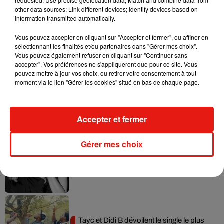
requested; Use precise geolocation data; Match and combine data from
other data sources; Link different devices; Identify devices based on
information transmitted automatically.
Vous pouvez accepter en cliquant sur "Accepter et fermer", ou affiner en
sélectionnant les finalités et/ou partenaires dans "Gérer mes choix".
Musique
Vous pouvez également refuser en cliquant sur "Continuer sans
accepter". Vos préférences ne s'appliqueront que pour ce site. Vous
pouvez mettre à jour vos choix, ou retirer votre consentement à tout
moment via le lien "Gérer les cookies" situé en bas de chaque page.
Julien Lieb s’essaye à la vie de chatelain
dans son nouveau clip
7 août 2026
Accepter et fermer
Gérer mes choix
Madonna sort enfin le remix de « Love
Sensation » avec Kylie Minogue
7 août 2026
Tayc et Didi B dévoilent le single le plus