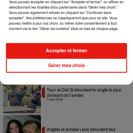
Vous pouvez accepter en cliquant sur "Accepter et fermer", ou affiner en
sélectionnant les finalités et/ou partenaires dans "Gérer mes choix".
Julien Lieb s’essaye à la vie de chatelain
Vous pouvez également refuser en cliquant sur "Continuer sans
dans son nouveau clip
accepter". Vos préférences ne s'appliqueront que pour ce site. Vous
7 août 2026
pouvez mettre à jour vos choix, ou retirer votre consentement à tout
moment via le lien "Gérer les cookies" situé en bas de chaque page.
Accepter et fermer
Madonna sort enfin le remix de « Love
Sensation » avec Kylie Minogue
7 août 2026
Gérer mes choix
Tayc et Didi B dévoilent le single le plus
dansant de l’année
7 août 2026
Angèle et Amélie Lens dévoilent leur