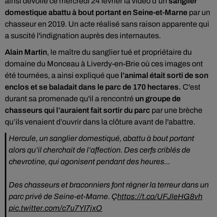
ainsi dévoilé ce mercredi 24 février la vidéo d’un
sanglier
domestique abattu à bout portant en Seine-et-Marne
par un
chasseur
en 2019. Un acte réalisé sans raison apparente qui
a suscité l'indignation auprès des internautes.
Alain Martin
, le maître du sanglier tué et propriétaire du
domaine du Monceau à Liverdy-en-Brie où ces images ont
été tournées, a ainsi expliqué que
l’animal était sorti de son
enclos et se baladait dans le parc de 170 hectares.
C'est
durant sa promenade qu'il a rencontré
un groupe de
chasseurs qui l’auraient fait sortir du parc
par une brèche
qu’ils venaient d’ouvrir dans la clôture avant de l'abattre.
Hercule, un sanglier domestiqué, abattu à bout portant
alors qu’il cherchait de l’affection. Des cerfs criblés de
chevrotine, qui agonisent pendant des heures...
Des chasseurs et braconniers font régner la terreur dans un
parc privé de Seine-et-Marne. Ç️
https://t.co/UFJleHG8vh
pic.twitter.com/c7u7YI7jxO