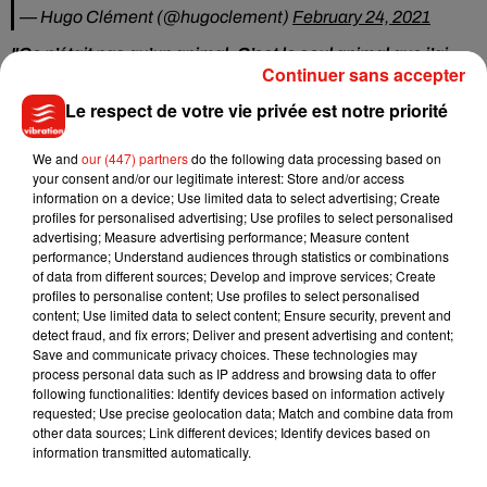
— Hugo Clément (@hugoclement)
February 24, 2021
"Ce n’était pas qu’un animal. C’est le seul animal que j’ai
Continuer sans accepter
vraiment considéré de compagnie. Il me suivait partout, je
l’ai élevé au biberon"
, a confié le propriétaire d'Hercule, les
Le respect de votre vie privée est notre priorité
larmes aux yeux face à la caméra.
"C’est un animal que
j’aimais"
We and
, a-t-il ajouté.
our (447) partners
"
Je suis propriétaire de ce domaine
do the following data processing based on
your consent and/or our legitimate interest: Store and/or access
depuis 26 ans, mais depuis que j’ai clôturé le terrain, je suis
information on a device; Use limited data to select advertising; Create
victime de braconnage à répétition et d’intrusions dans ma
profiles for personalised advertising; Use profiles to select personalised
propriété"
advertising; Measure advertising performance; Measure content
, a déploré Alain Martin.
"Il n’y a pas d’acte de
performance; Understand audiences through statistics or combinations
chasse. Là, c’est gratuit. Tirer des animaux, les laisser
of data from different sources; Develop and improve services; Create
souffrir, c’est de la barbarie !"
, s'est indigné l'homme qui
profiles to personalise content; Use profiles to select personalised
appelle aujourd'hui à des sanctions contre ces chasseurs et
content; Use limited data to select content; Ensure security, prevent and
detect fraud, and fix errors; Deliver and present advertising and content;
contre l’homme qui a tué Hercule.
Save and communicate privacy choices. These technologies may
process personal data such as IP address and browsing data to offer
following functionalities: Identify devices based on information actively
requested; Use precise geolocation data; Match and combine data from
other data sources; Link different devices; Identify devices based on
Musique
information transmitted automatically.