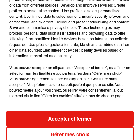
Julien Lieb s’essaye à la vie de chatelain
of data from different sources; Develop and improve services; Create
dans son nouveau clip
profiles to personalise content; Use profiles to select personalised
7 août 2026
content; Use limited data to select content; Ensure security, prevent and
detect fraud, and fix errors; Deliver and present advertising and content;
Save and communicate privacy choices. These technologies may
process personal data such as IP address and browsing data to offer
following functionalities: Identify devices based on information actively
requested; Use precise geolocation data; Match and combine data from
Madonna sort enfin le remix de « Love
other data sources; Link different devices; Identify devices based on
Sensation » avec Kylie Minogue
7 août 2026
information transmitted automatically.
Vous pouvez accepter en cliquant sur "Accepter et fermer", ou affiner en
sélectionnant les finalités et/ou partenaires dans "Gérer mes choix".
Vous pouvez également refuser en cliquant sur "Continuer sans
accepter". Vos préférences ne s'appliqueront que pour ce site. Vous
Tayc et Didi B dévoilent le single le plus
pouvez mettre à jour vos choix, ou retirer votre consentement à tout
dansant de l’année
moment via le lien "Gérer les cookies" situé en bas de chaque page.
7 août 2026
Accepter et fermer
Angèle et Amélie Lens dévoilent leur
Gérer mes choix
collaboration tant attendue
7 août 2026