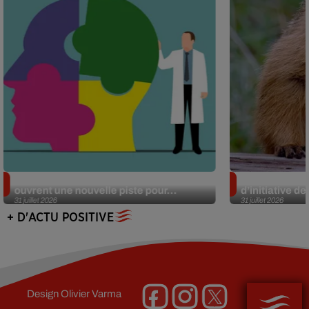
Alzheimer : des chercheurs japonais
Des marmottes
ouvrent une nouvelle piste pour...
d’initiative d
31 juillet 2026
31 juillet 2026
+ D'ACTU POSITIVE
Design
Olivier Varma