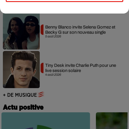
Benny Blanco invite Selena Gomez et
Becky G sur son nouveau single
5 août 2026
Tiny Desk invite Charlie Puth pour une
live session solaire
4 août 2026
+ DE MUSIQUE
Actu positive