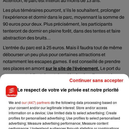
Attention, le parc est interdit au moins de 13 ans.
Les plus téméraires pourront, s’ils le souhaitent, prolonger
l’expérience et dormir dans le parc, moyennant la somme de
90 euros pour deux. Plus précisément, les participants
tenteront de dormir en pleine forêt, dans des tentes et faire
abstraction des bruits…
L’entrée du parc est à 25 euros. Mais il faudra tout de même
débourser un peu plus pour certaines attractions et
notamment les escapes games. Il est conseillé de prendre
ses places en amont
sur le site de l’événement.
Le port du
masque est obligatoire, et du gel hydroalcoolique est à
Continuer sans accepter
disposition des visiteurs.
Le respect de votre vie privée est notre priorité
We and
our (447) partners
do the following data processing based on
your consent and/or our legitimate interest: Store and/or access
Musique
information on a device; Use limited data to select advertising; Create
profiles for personalised advertising; Use profiles to select personalised
advertising; Measure advertising performance; Measure content
performance; Understand audiences through statistics or combinations