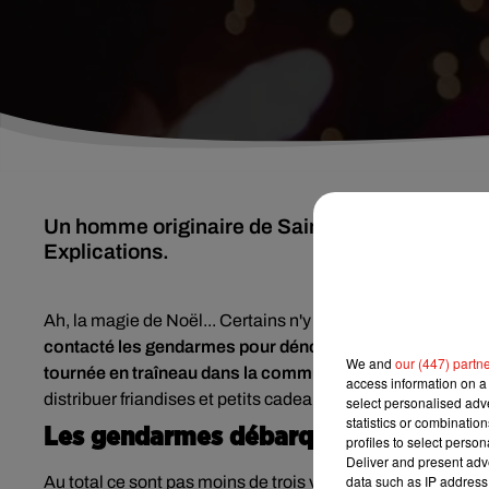
Un homme originaire de Saint-Aunix-Lengros, d
Explications.
Ah, la magie de Noël... Certains n'y sont clairement pas se
contacté les gendarmes pour dénoncer un
"tapage "
, co
We and
our (447) partn
tournée en traîneau dans la commune
! En effet, le vieil
ho
access information on a 
distribuer friandises et petits cadeaux. Malheureusement, l
select personalised ad
statistics or combinatio
Les gendarmes débarquent
profiles to select person
Deliver and present adv
data such as IP address 
Au total ce sont pas moins de t
rois véhicules des forces d