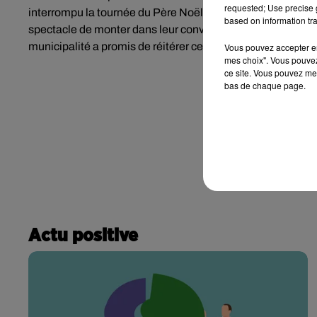
requested; Use precise g
interrompu la tournée du Père Noël. Attendris par cette
based on information tra
spectacle de monter dans leur convoi, une fois celui-ci à l’
municipalité a promis de réitérer ce genre de festivités l’
Vous pouvez accepter en 
mes choix". Vous pouvez
ce site. Vous pouvez met
bas de chaque page.
Actu positive