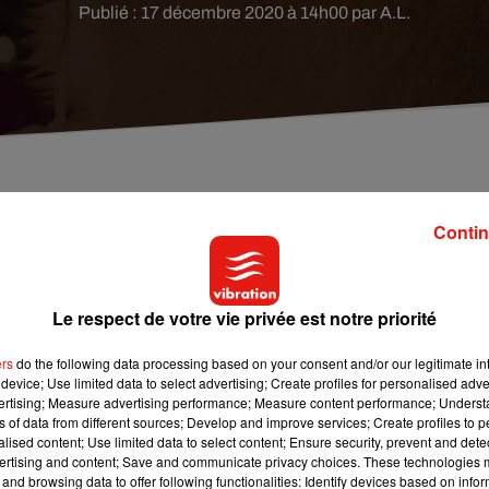
Publié : 17 décembre 2020 à 14h00 par A.L.
ans le Gers, s'est énervé contre le Père Noël.
Contin
Le respect de votre vie privée est notre priorité
nsibles !
Un homme de Saint-Aunix-Lengros, dans le
Gers
, a
mme le rapporte
La Dépêche
. En cause ?
Le Père Noël en pleine
ers
do the following data processing based on your consent and/or our legitimate int
mme en rouge et blanc circulait dans les rues du village pour
device; Use limited data to select advertising; Create profiles for personalised adver
e bruit des chants de Noël n’a pas plu à cet habitant.
vertising; Measure advertising performance; Measure content performance; Unders
ns of data from different sources; Develop and improve services; Create profiles to 
alised content; Use limited data to select content; Ensure security, prevent and detect
ertising and content; Save and communicate privacy choices. These technologies
and browsing data to offer following functionalities: Identify devices based on infor
e l’ordre qui se sont déplacés. Ces dernières n’ont néanmoins pa