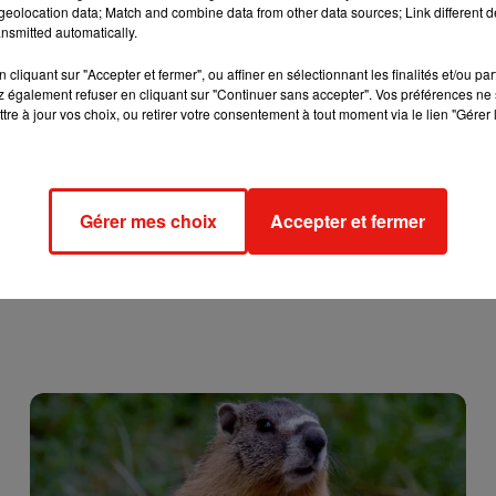
eolocation data; Match and combine data from other data sources; Link different de
 scène, les gendarmes ont simplement demandé aux acteurs du
nsmitted automatically.
arrêt, afin de faire quelques concessions sonores. De son côté, la
année prochaine.
cliquant sur "Accepter et fermer", ou affiner en sélectionnant les finalités et/ou pa
 également refuser en cliquant sur "Continuer sans accepter". Vos préférences ne 
tre à jour vos choix, ou retirer votre consentement à tout moment via le lien "Gérer 
Gérer mes choix
Accepter et fermer