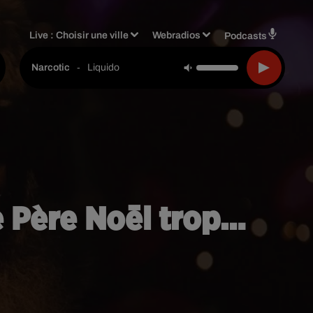
Live :
Choisir une ville
Webradios
Podcasts
-
Liquido
Narcotic
le Père Noël trop…