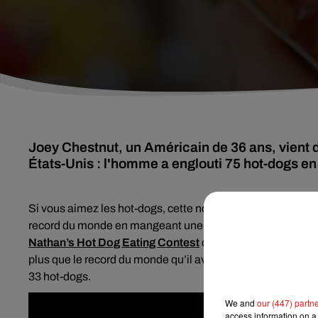
Joey Chestnut, un Américain de 36 ans, vient d
États-Unis : l'homme a englouti 75 hot-dogs en
Si vous aimez les hot-dogs, cette nouvelle va vous scotche
record du monde en mangeant une multitude de hot-dogs en
Nathan’s Hot Dog Eating Contest
organisée le 3 juillet, 
plus que le record du monde qu’il avait établi en 2017 en
33 hot-dogs.
We and
our (447) partn
access information on a 