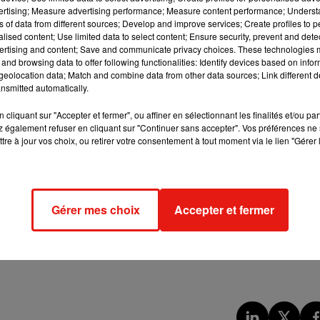
vertising; Measure advertising performance; Measure content performance; Unders
ns of data from different sources; Develop and improve services; Create profiles to 
alised content; Use limited data to select content; Ensure security, prevent and detect
ertising and content; Save and communicate privacy choices. These technologies
and browsing data to offer following functionalities: Identify devices based on infor
eolocation data; Match and combine data from other data sources; Link different de
nsmitted automatically.
cliquant sur "Accepter et fermer", ou affiner en sélectionnant les finalités et/ou pa
 également refuser en cliquant sur "Continuer sans accepter". Vos préférences ne 
tre à jour vos choix, ou retirer votre consentement à tout moment via le lien "Gérer 
Gérer mes choix
Accepter et fermer
cipants mangent en premier les saucisses, le pain est quant à lu
ut désormais se targuer d’avoir remporté ce concours pour la 13e
cours est
Miki Sudo avec pas moins de 48,5 hot-dogs en dix