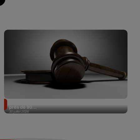
Il achète une veste 3 dollars en friperie et la revend
près de 90...
30 juillet 2026