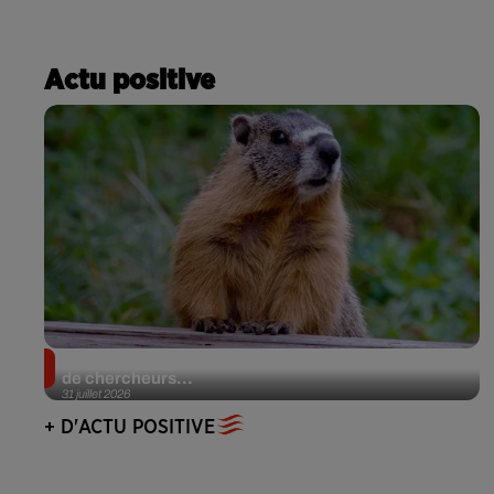
Actu positive
Des marmottes sur OnlyFans : la drôle d’initiative
de chercheurs...
31 juillet 2026
+ D'ACTU POSITIVE