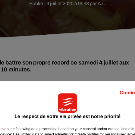
Publié : 6 juillet 2020 à 9h38 par A.L.
e battre son propre record ce samedi 4 juillet aux
 10 minutes.
r.
Joey Chestnut,
un Américain de 36 ans, a battu son propre
Contin
 un temps record. En effet, lors de
la compétition annuelle
il a englouti pas moins de 75 hot-dogs en 10 minutes. Soit trois de
 mangeant 72.
Il a ainsi devancé son concurrent Darron Breeden d
Le respect de votre vie privée est notre priorité
ers
do the following data processing based on your consent and/or our legitimate int
device; Use limited data to select advertising; Create profiles for personalised adver