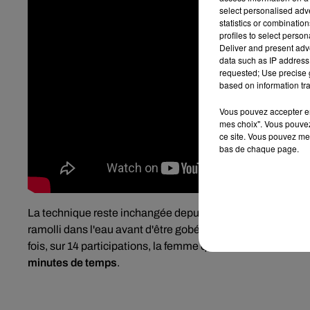
select personalised ad
statistics or combinatio
profiles to select person
Deliver and present adv
data such as IP address 
requested; Use precise g
based on information tra
Vous pouvez accepter en 
mes choix". Vous pouvez
ce site. Vous pouvez met
bas de chaque page.
La technique reste inchangée depuis des années : les parti
ramolli dans l'eau avant d'être gobé. Si Joey Chestnut pe
fois, sur 14 participations, la femme qui a remporté le con
minutes de temps
.