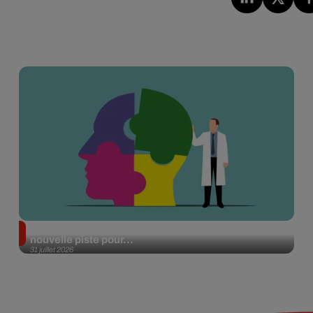
Alzheimer : des chercheurs japonais ouvrent une
nouvelle piste pour...
31 juillet 2026