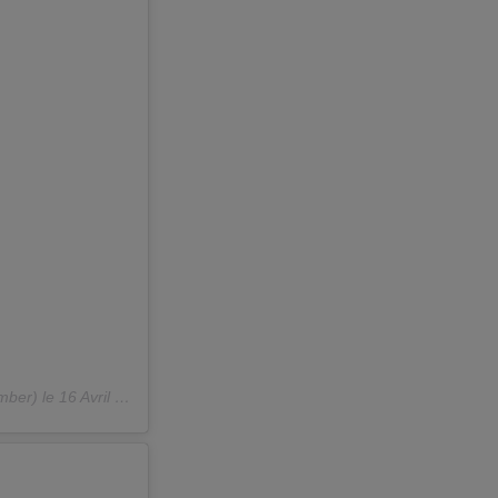
mber) le
16 Avril 2020 à 6 :39 PDT