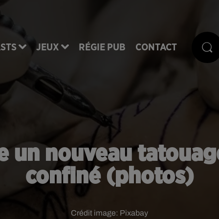
STS
JEUX
RÉGIE PUB
CONTACT
ire un nouveau tatoua
confiné (photos)
Crédit image:
Pixabay