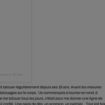
mber) le
30 Mars 2020 à 8 :13 PDT
fait tatouer régulièrement depuis ses 18 ans. Avant les mesures
tatouages sur le corps.
"Je commençais à tourner en rond, à
e me tatouer tous les jours, c'était pour me donner une ligne de
-il confié.
Une paire de dés, un scorpion, un palmier... Tout est bo