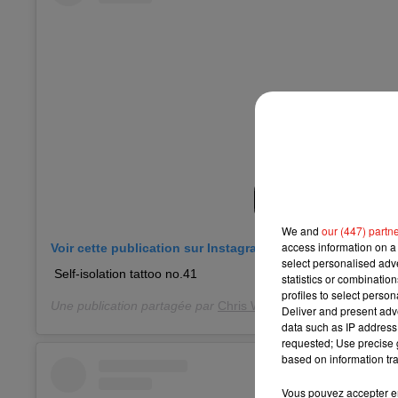
We and
our (447) partn
access information on a 
Voir cette publication sur Instagram
select personalised ad
Self-isolation tattoo no.41
statistics or combinatio
profiles to select person
Une publication partagée par
Chris Woodhead
(@adverse.ca
Deliver and present adv
data such as IP address 
requested; Use precise g
based on information tra
Vous pouvez accepter en 