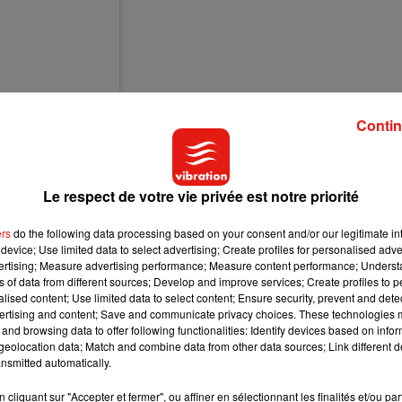
Contin
Le respect de votre vie privée est notre priorité
ers
do the following data processing based on your consent and/or our legitimate int
device; Use limited data to select advertising; Create profiles for personalised adver
vertising; Measure advertising performance; Measure content performance; Unders
ns of data from different sources; Develop and improve services; Create profiles to 
alised content; Use limited data to select content; Ensure security, prevent and detect
mber) le
26 Avril 2020 à 7 :39 PDT
ertising and content; Save and communicate privacy choices. These technologies
and browsing data to offer following functionalities: Identify devices based on infor
eolocation data; Match and combine data from other data sources; Link different de
nsmitted automatically.
cliquant sur "Accepter et fermer", ou affiner en sélectionnant les finalités et/ou pa