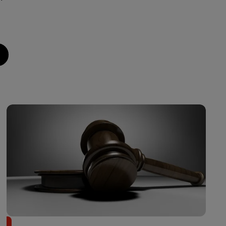
Il achète une veste 3 dollars en friperie et la revend