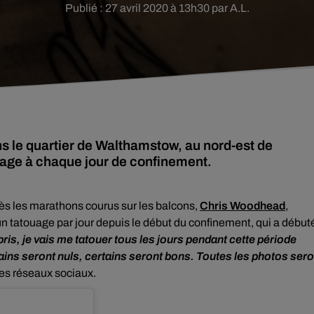
Publié : 27 avril 2020 à 13h30 par A.L.
s le quartier de Walthamstow, au nord-est de
uage à chaque jour de confinement.
rès les marathons courus sur les balcons,
Chris Woodhead
,
 un tatouage par jour depuis le début du confinement, qui a début
is, je vais me tatouer tous les jours pendant cette période
tains seront nuls, certains seront bons. Toutes les photos sero
r ses réseaux sociaux.