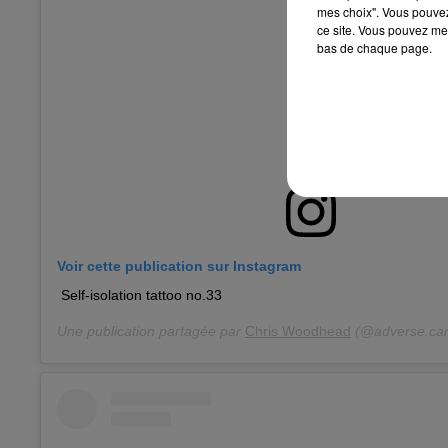
mes choix". Vous pouvez
ce site. Vous pouvez met
bas de chaque page.
Voir cette publication sur Instagram
Self-isolation tattoo no.33
Une publication partagée par
Chris Woodhead
(@adverse.ca