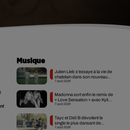
Musique
Julien Lieb s’essaye à la vie de
chatelain dans son nouveau
7 août 2026
clip
é
Madonna sort enfin le remix de
« Love Sensation » avec Kylie
7 août 2026
Minogue
nt
Tayc et Didi B dévoilent le
single le plus dansant de
7 août 2026
l’année