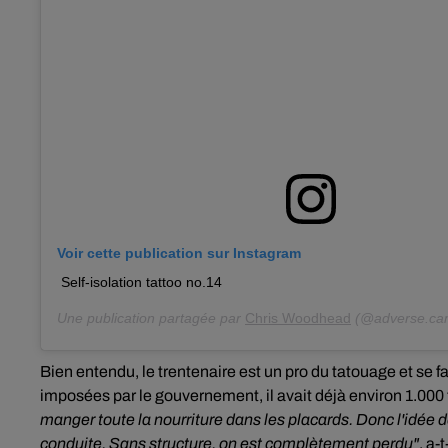
Voir cette publication sur Instagram
Self-isolation tattoo no.14
Une publication partagée par
Chris Woodhead
(@adverse.ca
Bien entendu, le trentenaire est un pro du tatouage et se 
imposées par le gouvernement, il avait déjà environ 1.000 
manger toute la nourriture dans les placards. Donc l'idée d
conduite. Sans structure, on est complètement perdu"
, a-t