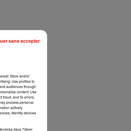
uer sans accepter
erest: Store and/or
tising; Use profiles to
tand audiences through
personalise content; Use
 fraud, and fix errors;
 may process personal
mation actively
vices; Identify devices
rtenaires dans "Gérer