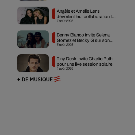
Angèle et Amélie Lens
dévoilent leur collaboration tant
7 août 2026
attendue
Benny Blanco invite Selena
Gomez et Becky G sur son
5 août 2026
nouveau single
Tiny Desk invite Charlie Puth
pour une live session solaire
4 août 2026
+ DE MUSIQUE