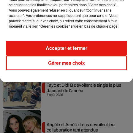
sélectionnant les finalités et/ou partenaires dans "Gérer mes choix".
Julien Lieb s’essaye à la vie de chatelain
Vous pouvez également refuser en cliquant sur "Continuer sans
dans son nouveau clip
accepter". Vos préférences ne s'appliqueront que pour ce site. Vous
7 août 2026
pouvez mettre à jour vos choix, ou retirer votre consentement à tout
moment via le lien "Gérer les cookies" situé en bas de chaque page.
Madonna sort enfin le remix de « Love
Accepter et fermer
Sensation » avec Kylie Minogue
7 août 2026
Gérer mes choix
Tayc et Didi B dévoilent le single le plus
dansant de l’année
7 août 2026
Angèle et Amélie Lens dévoilent leur
collaboration tant attendue