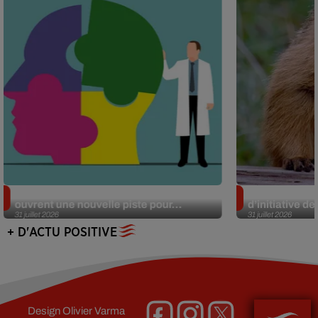
Alzheimer : des chercheurs japonais
Des marmottes
ouvrent une nouvelle piste pour...
d’initiative d
31 juillet 2026
31 juillet 2026
+ D'ACTU POSITIVE
Design
Olivier Varma