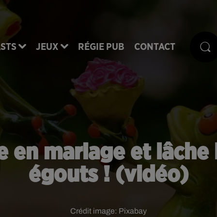
STS
JEUX
RÉGIE PUB
CONTACT
e en mariage et lâche
égouts ! (vidéo)
Crédit image:
Pixabay