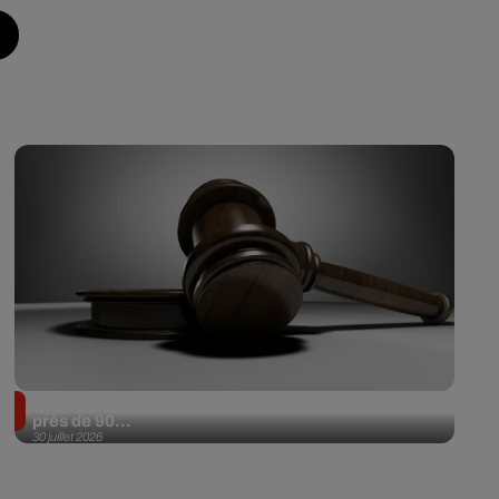
Il achète une veste 3 dollars en friperie et la revend
près de 90...
30 juillet 2026