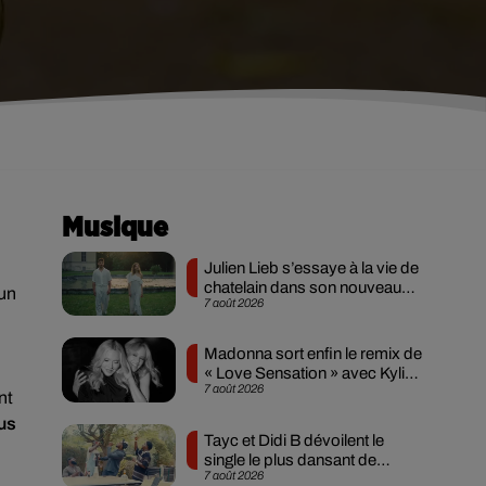
Musique
Julien Lieb s’essaye à la vie de
chatelain dans son nouveau
 un
7 août 2026
clip
Madonna sort enfin le remix de
« Love Sensation » avec Kylie
7 août 2026
Minogue
nt
us
Tayc et Didi B dévoilent le
single le plus dansant de
7 août 2026
l’année