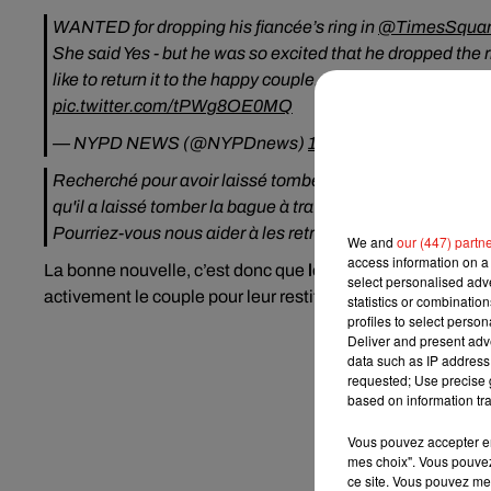
WANTED for dropping his fiancée’s ring in
@TimesSqua
She said Yes - but he was so excited that he dropped the r
like to return it to the happy couple. Help us find the
pic.twitter.com/tPWg8OE0MQ
— NYPD NEWS (@NYPDnews)
1 décembre 2018
Recherché pour avoir laissé tomber une bague de fiançaille
qu'il a laissé tomber la bague à travers une grille. Nos off
Pourriez-vous nous aider à les retrouver ?
We and
our (447) partn
access information on a 
La bonne nouvelle, c’est donc que
les officiers de la vill
select personalised ad
activement le couple pour leur restituer leur précieux.
statistics or combinatio
profiles to select person
Deliver and present adv
data such as IP address 
requested; Use precise g
based on information tra
Vous pouvez accepter en 
mes choix". Vous pouvez
ce site. Vous pouvez met