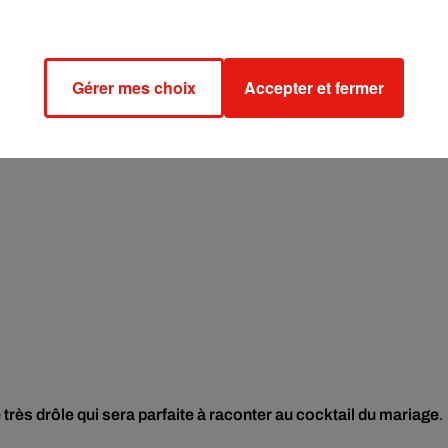
Gérer mes choix
Accepter et fermer
 très drôle qui sera parfaite à raconter au cocktail du mariage
.