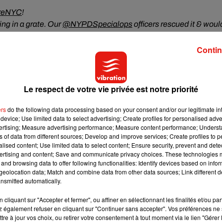
reNYC
!
ing in a grate. Our
@NYPDSpecialops
officers rescued it & woul
m? �x� call 800-577-TIPS
@NYPDTIPS
@NYPDMTN
Contin
s à Times Square ! Elle a dit "oui", mais il était tellement ému
Le respect de votre vie privée est notre priorité
iciers l'ont repêchée et veulent la rendre à l'heureux couple.
ers
do the following data processing based on your consent and/or our legitimate int
device; Use limited data to select advertising; Create profiles for personalised adver
e ont réussi à récupérer la bague
, et que la police recherche
vertising; Measure advertising performance; Measure content performance; Unders
ns of data from different sources; Develop and improve services; Create profiles to 
alised content; Use limited data to select content; Ensure security, prevent and detect
ertising and content; Save and communicate privacy choices. These technologies
and browsing data to offer following functionalities: Identify devices based on infor
eolocation data; Match and combine data from other data sources; Link different de
nsmitted automatically.
cliquant sur "Accepter et fermer", ou affiner en sélectionnant les finalités et/ou pa
 également refuser en cliquant sur "Continuer sans accepter". Vos préférences ne 
tre à jour vos choix, ou retirer votre consentement à tout moment via le lien "Gérer 