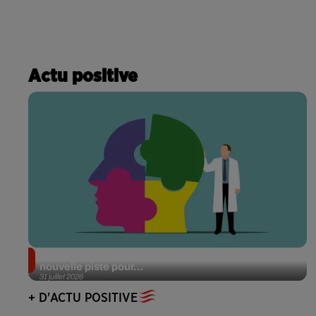
Actu positive
Alzheimer : des chercheurs japonais ouvrent une
nouvelle piste pour...
31 juillet 2026
+ D'ACTU POSITIVE