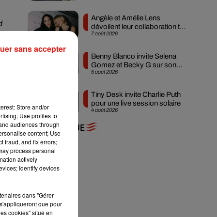
Angèle et Amélie Lens
d
dévoilent leur collaboration tant
7 août 2026
attendue
uer sans accepter
Benny Blanco invite Selena
Gomez et Becky G sur son
5 août 2026
nouveau single
Tiny Desk invite Charlie Puth
pour une live session solaire
erest: Store and/or
4 août 2026
tising; Use profiles to
tand audiences through
+ DE MUSIQUE
personalise content; Use
 fraud, and fix errors;
 may process personal
mation actively
vices; Identify devices
rtenaires dans "Gérer
s'appliqueront que pour
les cookies" situé en