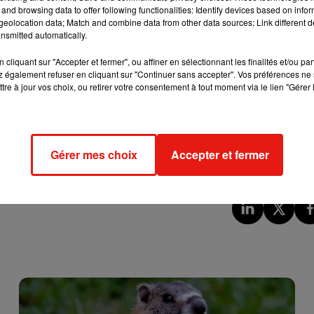
icaux"
.
and browsing data to offer following functionalities: Identify devices based on infor
eolocation data; Match and combine data from other data sources; Link different de
nsmitted automatically.
cliquant sur "Accepter et fermer", ou affiner en sélectionnant les finalités et/ou pa
l’un des deux hommes,
"
alerté par les cris",
serait alors sorti de sa
 également refuser en cliquant sur "Continuer sans accepter". Vos préférences ne 
"
pour
défendre son père
.
Sans chercher à comprendre l’origine
tre à jour vos choix, ou retirer votre consentement à tout moment via le lien "Gérer 
scutait avec son père,
un certain Johnny Lenfant
, et
lui aurait tir
l".
Lorsque la victime a tenté de se relever, elle aurait été
touché
a cheville
. Ses blessures graves auraient conduit à l’amputation
à 14 ans de réclusion criminelle en décembre 2015.
Gérer mes choix
Accepter et fermer
erdict final est attendu demain, mercredi 4 décembre.