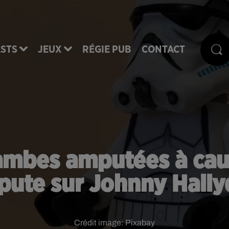
STS
JEUX
RÉGIE PUB
CONTACT
x jambes amputées à c
pute sur Johnny Hall
Crédit image:
Pixabay