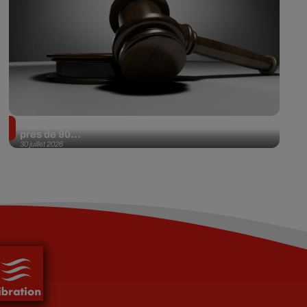
Il achète une veste 3 dollars en friperie et la revend
près de 90...
30 juillet 2026