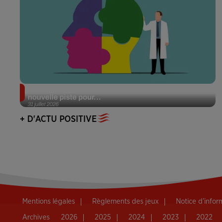
Alzheimer : des chercheurs japonais ouvrent une
nouvelle piste pour...
31 juillet 2026
+ D'ACTU POSITIVE
Mentions légales
Règlements des jeux
Notice d’info
Archives
2026
2025
2024
2023
2022