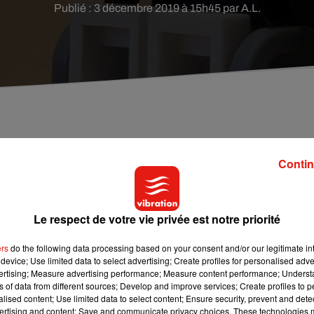
Publié : 3 décembre 2019 à 15h45 par A.L.
 2 décembre 2019 devant la cour d'assises d'appel
arme ayant "entraîné une mutilation ou une infirmité
Contin
ors d'une dispute sur Johnny Hallyday il y a 9 ans.
Le respect de votre vie privée est notre priorité
t malheureusement bel et bien survenu il y a 9 ans, c
omme le
homme de 40 ans comparaît depuis la veille devant la cour
ers
do the following data processing based on your consent and/or our legitimate int
usage ou menace d’une arme ayant entraîné une mutilation ou
device; Use limited data to select advertising; Create profiles for personalised adver
010. Alors qu’un barbecue était organisé entre plusieurs familles d
vertising; Measure advertising performance; Measure content performance; Unders
ns of data from different sources; Develop and improve services; Create profiles to 
e La Grande-Motte, près de
Montpellier
, le ton serait monté entre
alised content; Use limited data to select content; Ensure security, prevent and detect
nny Hallyday qui était joué lors de la fête
. Selon
La Dépêche
, l
ertising and content; Save and communicate privacy choices. These technologies