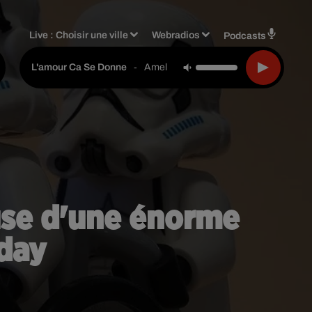
Live :
Choisir une ville
Webradios
Podcasts
-
Amel Bent
L'amour Ca Se Donne
ause d'une énorme
yday