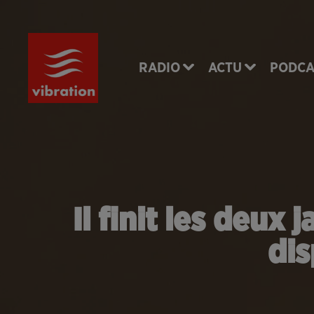
RADIO
ACTU
PODCA
Il finit les deu
dis