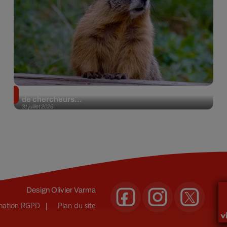
Des marmottes sur OnlyFans : la drôle d’initiative
de chercheurs...
31 juillet 2026
Design
Olivier Varma
rmation RGPD
Plan du site