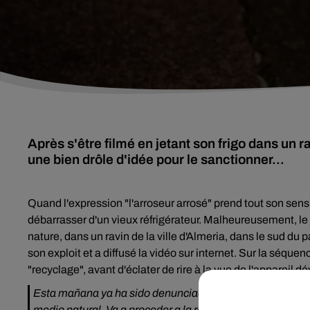
Après s'être filmé en jetant son frigo dans un r
une bien drôle d'idée pour le sanctionner...
Quand l'expression "
l'arroseur arrosé" prend tout son sens
débarrasser d'un vieux réfrigérateur. Malheureusement, le
nature, dans un ravin de la ville d'Almeria, dans le sud du p
son exploit et a diffusé la vidéo sur internet. Sur la séq
"recyclage", avant d'éclater de rire à la vue de l'appareil d
Esta mañana ya ha sido denunciado por
@AAMM_And
d
medio natural. Va a proceder a la retirada de los mismos