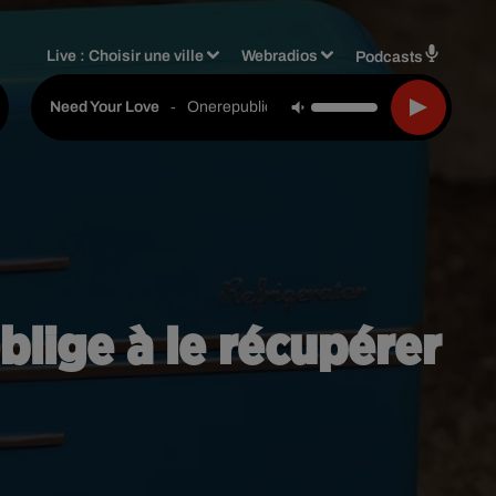
Live :
Choisir une ville
Webradios
Podcasts
-
Onerepublic
Need Your Love
'oblige à le récupérer