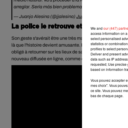
arreglar. Sería más bien problema de
#Educacion
.
pic.t
— Juanjo Alesina (@jjalesina)
July 29, 2019
La police le retrouve et... le filme !
We and
our (447) partn
access information on a 
Son geste s'avérait être une très mauvaise idée car
la Guar
select personalised ad
statistics or combinatio
là que l'histoire devient amusante. En effet, la police a t
profiles to select person
obligé à retourner sur les lieux de sa bêtise afin qu’il rem
Deliver and present adv
nouveau diffusée en ligne, comme on peut le voir dans la 
data such as IP address 
requested; Use precise g
based on information tra
Vous pouvez accepter en 
mes choix". Vous pouvez
ce site. Vous pouvez met
bas de chaque page.