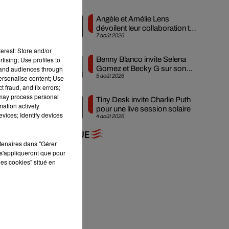
Angèle et Amélie Lens
dévoilent leur collaboration tant
7 août 2026
attendue
erest: Store and/or
tising; Use profiles to
Benny Blanco invite Selena
est
tand audiences through
Gomez et Becky G sur son
5 août 2026
personalise content; Use
nouveau single
t
 fraud, and fix errors;
 may process personal
Tiny Desk invite Charlie Puth
mation actively
pour une live session solaire
vices; Identify devices
4 août 2026
+ DE MUSIQUE
rtenaires dans "Gérer
s'appliqueront que pour
les cookies" situé en