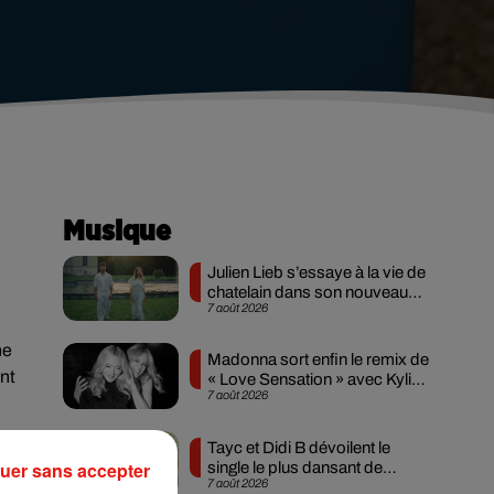
Musique
Julien Lieb s’essaye à la vie de
chatelain dans son nouveau
7 août 2026
clip
ne
Madonna sort enfin le remix de
ant
« Love Sensation » avec Kylie
7 août 2026
Minogue
Tayc et Didi B dévoilent le
uer sans accepter
single le plus dansant de
7 août 2026
l’année