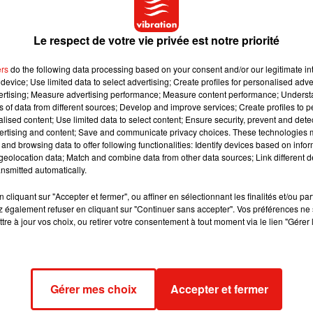
witter.com/f5BC0vBJqO
Le respect de votre vie privée est notre priorité
ers
do the following data processing based on your consent and/or our legitimate int
device; Use limited data to select advertising; Create profiles for personalised adver
dia Civil a retrouvé le pollueur grâce aux réseaux sociaux. Et c'
vertising; Measure advertising performance; Measure content performance; Unders
ns of data from different sources; Develop and improve services; Create profiles to 
rouvé un moyen original pour sanctionner l'homme : les agents l'on
alised content; Use limited data to select content; Ensure security, prevent and detect
onte et récupère le réfrigérateur. Une scène à nouveau filmée et à
ertising and content; Save and communicate privacy choices. These technologies
vidéo ci-dessous.
and browsing data to offer following functionalities: Identify devices based on infor
eolocation data; Match and combine data from other data sources; Link different de
nsmitted automatically.
cliquant sur "Accepter et fermer", ou affiner en sélectionnant les finalités et/ou pa
 également refuser en cliquant sur "Continuer sans accepter". Vos préférences ne 
tre à jour vos choix, ou retirer votre consentement à tout moment via le lien "Gérer 
Gérer mes choix
Accepter et fermer