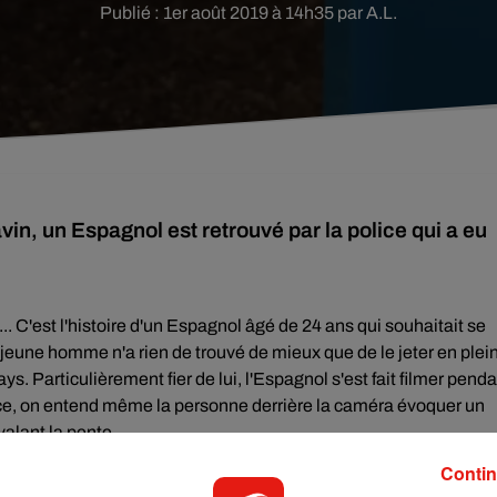
Publié : 1er août 2019 à 14h35 par A.L.
avin, un Espagnol est retrouvé par la police qui a eu
... C'est l'histoire d'un Espagnol âgé de 24 ans qui souhaitait se
 jeune homme n'a rien de trouvé de mieux que de le jeter en plei
ays. Particulièrement fier de lui, l'Espagnol s'est fait filmer pend
uence, on entend même la personne derrière la caméra évoquer un
évalant la pente.
e
#Almería
este trabajador, que tiraba frigoríficos y lavadoras al
Contin
. Comportamientos así, no sé si una sanción será capaz de