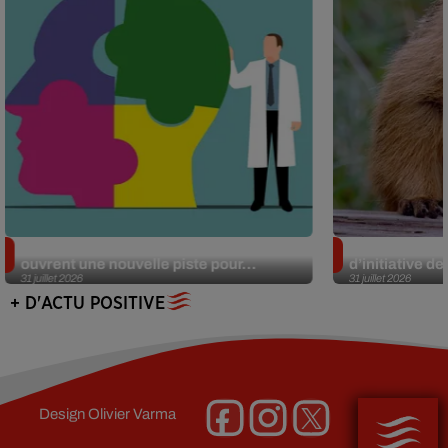
Alzheimer : des chercheurs japonais
Des marmottes
ouvrent une nouvelle piste pour...
d’initiative d
31 juillet 2026
31 juillet 2026
+ D'ACTU POSITIVE
Design
Olivier Varma