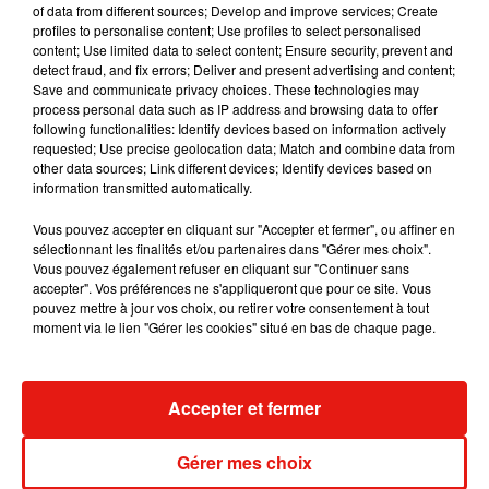
of data from different sources; Develop and improve services; Create
Becky G sur son nouveau single
profiles to personalise content; Use profiles to select personalised
5 août 2026
content; Use limited data to select content; Ensure security, prevent and
detect fraud, and fix errors; Deliver and present advertising and content;
Save and communicate privacy choices. These technologies may
process personal data such as IP address and browsing data to offer
following functionalities: Identify devices based on information actively
Tiny Desk invite Charlie Puth pour une
requested; Use precise geolocation data; Match and combine data from
live session solaire
other data sources; Link different devices; Identify devices based on
4 août 2026
information transmitted automatically.
Vous pouvez accepter en cliquant sur "Accepter et fermer", ou affiner en
sélectionnant les finalités et/ou partenaires dans "Gérer mes choix".
Vous pouvez également refuser en cliquant sur "Continuer sans
Ariana Grande prendra une pause après
accepter". Vos préférences ne s'appliqueront que pour ce site. Vous
sa tournée mondiale
pouvez mettre à jour vos choix, ou retirer votre consentement à tout
4 août 2026
moment via le lien "Gérer les cookies" situé en bas de chaque page.
Accepter et fermer
Grand Corps Malade emmène Styleto
en road-trip dans son nouveau clip
Gérer mes choix
31 juillet 2026