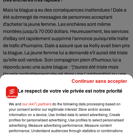
Mais la blague a eu des conséquences inattendues ! Dale a
été submergé de messages de personnes acceptant
d'acheter la jeune femme. Les enchères sont même
montées jusqu'à 70 000 dollars. Heureusement, les services
d'eBay ont rapidement supprimé l'annonce puisqu'elle traîte
de trafic d'humains. Dale a assuré que sa Kelly avait bien pris
la blague. La jeune femme lui a demandé s'il aurait été triste
qu'elle soit vendue. Son compagnon plein d'humour, lui a
répondu avec une autre blague :
"j'aurais été triste mais
j'aurais probablement pleuré dans une Lamborghini ou une
Continuer sans accepter
Ferrari"
. Malin !
Le respect de votre vie privée est notre priorité
We and
our (447) partners
do the following data processing based on
your consent and/or our legitimate interest: Store and/or access
Musique
information on a device; Use limited data to select advertising; Create
profiles for personalised advertising; Use profiles to select personalised
advertising; Measure advertising performance; Measure content
performance; Understand audiences through statistics or combinations
Benny Blanco invite Selena Gomez et