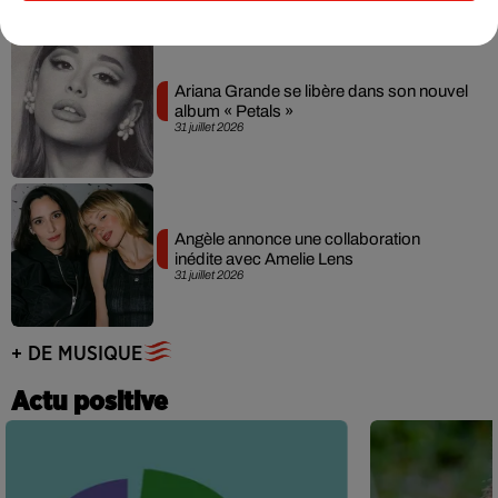
Ariana Grande se libère dans son nouvel
album « Petals »
31 juillet 2026
Angèle annonce une collaboration
inédite avec Amelie Lens
31 juillet 2026
+ DE MUSIQUE
Actu positive