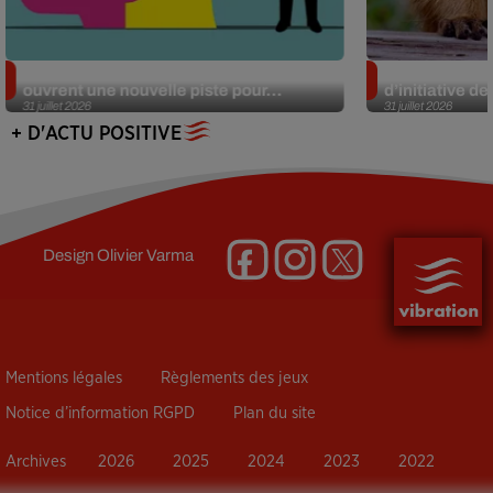
Alzheimer : des chercheurs japonais
Des marmottes
ouvrent une nouvelle piste pour...
d’initiative d
31 juillet 2026
31 juillet 2026
+ D'ACTU POSITIVE
Design
Olivier Varma
Mentions légales
Règlements des jeux
Notice d’information RGPD
Plan du site
Archives
2026
2025
2024
2023
2022