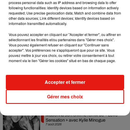
process personal data such as IP address and browsing data to offer
following functionalities: Identify devices based on information actively
Keke doesn't love me. #paulflart #fart #security
requested; Use precise geolocation data; Match and combine data from
#observeandreport #nofakes #Flartarmy #ineedfollowers
other data sources; Link different devices; Identify devices based on
information transmitted automatically.
Une publication partagée par
Paul Flart
(@paulflart) le
17 Août 2018 à 5 :36 PDT
Vous pouvez accepter en cliquant sur "Accepter et fermer", ou affiner en
sélectionnant les finalités et/ou partenaires dans "Gérer mes choix".
Vous pouvez également refuser en cliquant sur "Continuer sans
accepter". Vos préférences ne s'appliqueront que pour ce site. Vous
Musique
pouvez mettre à jour vos choix, ou retirer votre consentement à tout
moment via le lien "Gérer les cookies" situé en bas de chaque page.
Julien Lieb s’essaye à la vie de chatelain
Accepter et fermer
dans son nouveau clip
7 août 2026
Gérer mes choix
Madonna sort enfin le remix de « Love
Sensation » avec Kylie Minogue
7 août 2026