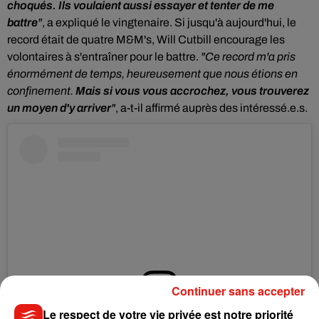
choqués. Ils voulaient aussi essayer et tenter de me
battre
"
, a expliqué le vingtenaire. Si jusqu'à aujourd'hui, le
record était de quatre M&M's, Will Cutbill encourage les
volontaires à s'entraîner pour le battre.
"Ce record m'a pris
énormément de temps, heureusement que nous étions en
confinement.
Mais si vous vous accrochez, vous trouverez
un moyen d'y arriver
"
, a-t-il affirmé auprès des intéressé.e.s.
Continuer sans accepter
Le respect de votre vie privée est notre priorité