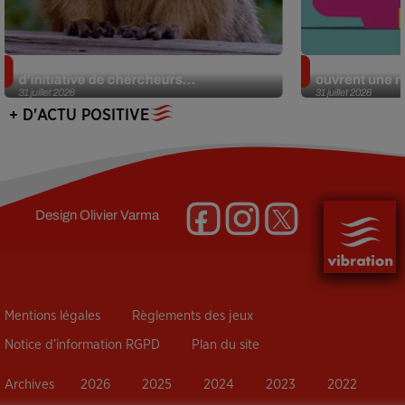
Des marmottes sur OnlyFans : la drôle
Alzheimer : d
d’initiative de chercheurs...
ouvrent une no
31 juillet 2026
31 juillet 2026
+ D'ACTU POSITIVE
Design
Olivier Varma
Mentions légales
Règlements des jeux
Notice d’information RGPD
Plan du site
Archives
2026
2025
2024
2023
2022