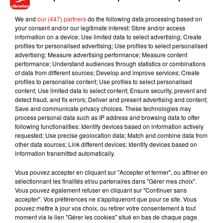
Voir cette publication sur Instagram
We and
our (447) partners
do the following data processing based on
Une publication partagée par Guinness World Records (@guinnessworldrecords)
your consent and/or our legitimate interest: Store and/or access
information on a device; Use limited data to select advertising; Create
profiles for personalised advertising; Use profiles to select personalised
Bonne chance !
advertising; Measure advertising performance; Measure content
performance; Understand audiences through statistics or combinations
of data from different sources; Develop and improve services; Create
profiles to personalise content; Use profiles to select personalised
content; Use limited data to select content; Ensure security, prevent and
Musique
detect fraud, and fix errors; Deliver and present advertising and content;
Save and communicate privacy choices. These technologies may
process personal data such as IP address and browsing data to offer
following functionalities: Identify devices based on information actively
Benny Blanco invite Selena Gomez et
requested; Use precise geolocation data; Match and combine data from
Becky G sur son nouveau single
other data sources; Link different devices; Identify devices based on
5 août 2026
information transmitted automatically.
Vous pouvez accepter en cliquant sur "Accepter et fermer", ou affiner en
sélectionnant les finalités et/ou partenaires dans "Gérer mes choix".
Vous pouvez également refuser en cliquant sur "Continuer sans
accepter". Vos préférences ne s'appliqueront que pour ce site. Vous
Tiny Desk invite Charlie Puth pour une
pouvez mettre à jour vos choix, ou retirer votre consentement à tout
live session solaire
moment via le lien "Gérer les cookies" situé en bas de chaque page.
4 août 2026