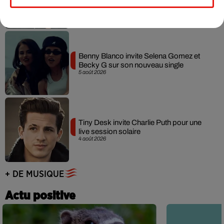
7 août 2026
Benny Blanco invite Selena Gomez et
Becky G sur son nouveau single
5 août 2026
Tiny Desk invite Charlie Puth pour une
live session solaire
4 août 2026
+ DE MUSIQUE
Actu positive