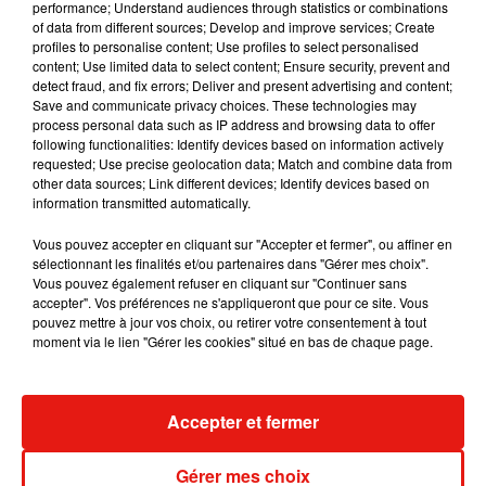
performance; Understand audiences through statistics or combinations
of data from different sources; Develop and improve services; Create
Julien Lieb s’essaye à la vie de chatelain
profiles to personalise content; Use profiles to select personalised
dans son nouveau clip
content; Use limited data to select content; Ensure security, prevent and
7 août 2026
detect fraud, and fix errors; Deliver and present advertising and content;
Save and communicate privacy choices. These technologies may
process personal data such as IP address and browsing data to offer
following functionalities: Identify devices based on information actively
requested; Use precise geolocation data; Match and combine data from
Madonna sort enfin le remix de « Love
other data sources; Link different devices; Identify devices based on
Sensation » avec Kylie Minogue
information transmitted automatically.
7 août 2026
Vous pouvez accepter en cliquant sur "Accepter et fermer", ou affiner en
sélectionnant les finalités et/ou partenaires dans "Gérer mes choix".
Vous pouvez également refuser en cliquant sur "Continuer sans
accepter". Vos préférences ne s'appliqueront que pour ce site. Vous
Tayc et Didi B dévoilent le single le plus
pouvez mettre à jour vos choix, ou retirer votre consentement à tout
dansant de l’année
moment via le lien "Gérer les cookies" situé en bas de chaque page.
7 août 2026
Accepter et fermer
Angèle et Amélie Lens dévoilent leur
Gérer mes choix
collaboration tant attendue