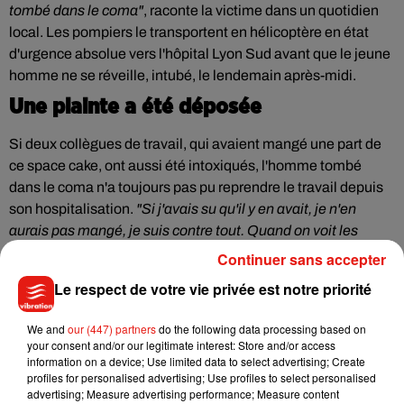
tombé dans le coma"
, raconte la victime dans un quotidien
local. Les pompiers le transportent en hélicoptère en état
d'urgence absolue vers l'hôpital Lyon Sud avant que le jeune
homme ne se réveille, intubé, le lendemain après-midi.
Une plainte a été déposée
Si d
eux collègues de travail, qui avaient mangé une part de
ce space cake, ont aussi été intoxiqués, l'homme tombé
dans le coma n'a toujours pas pu reprendre le travail depuis
son hospitalisation.
"Si j'avais su qu'il y en avait, je n'en
aurais pas mangé, je suis contre tout. Quand on voit les
séquelles, on a frôlé la mort",
a confié la victime. L'homme a
Continuer sans accepter
déposé plainte.
Le respect de votre vie privée est notre priorité
We and
our (447) partners
do the following data processing based on
your consent and/or our legitimate interest: Store and/or access
Musique
information on a device; Use limited data to select advertising; Create
profiles for personalised advertising; Use profiles to select personalised
advertising; Measure advertising performance; Measure content