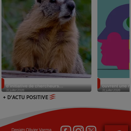
Des marmottes sur OnlyFans : la drôle
Alzheimer : d
d’initiative de chercheurs...
ouvrent une no
31 juillet 2026
31 juillet 2026
+ D'ACTU POSITIVE
Design
Olivier Varma