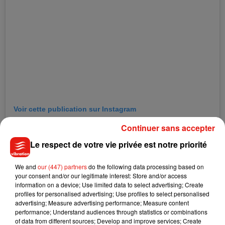
Voir cette publication sur Instagram
Une publication partagée par SLIMANE (@slimane)
Continuer sans accepter
Le respect de votre vie privée est notre priorité
We and
our (447) partners
do the following data processing based on
your consent and/or our legitimate interest: Store and/or access
Est-ce vraiment la fin de leur collaboration artistique ?
information on a device; Use limited data to select advertising; Create
profiles for personalised advertising; Use profiles to select personalised
Slimane est resté évasif face au journaliste. "
Ça dépend de
advertising; Measure advertising performance; Measure content
quelle aventure tu parles.
Notre aventure humaine non,
performance; Understand audiences through statistics or combinations
parce qu'on a encore plein de choses à partager et à
of data from different sources; Develop and improve services; Create