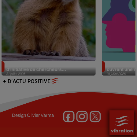
Des marmottes sur OnlyFans : la drôle
Alzheimer : d
d’initiative de chercheurs...
ouvrent une no
31 juillet 2026
31 juillet 2026
+ D'ACTU POSITIVE
Design
Olivier Varma