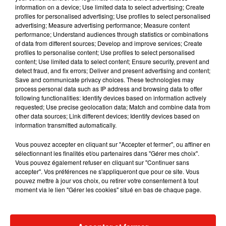
information on a device; Use limited data to select advertising; Create
profiles for personalised advertising; Use profiles to select personalised
advertising; Measure advertising performance; Measure content
performance; Understand audiences through statistics or combinations
Musique
of data from different sources; Develop and improve services; Create
profiles to personalise content; Use profiles to select personalised
content; Use limited data to select content; Ensure security, prevent and
detect fraud, and fix errors; Deliver and present advertising and content;
Madonna sort enfin le remix de « Love
Save and communicate privacy choices. These technologies may
Sensation » avec Kylie Minogue
process personal data such as IP address and browsing data to offer
7 août 2026
following functionalities: Identify devices based on information actively
requested; Use precise geolocation data; Match and combine data from
other data sources; Link different devices; Identify devices based on
information transmitted automatically.
Tayc et Didi B dévoilent le single le plus
Vous pouvez accepter en cliquant sur "Accepter et fermer", ou affiner en
dansant de l’année
sélectionnant les finalités et/ou partenaires dans "Gérer mes choix".
7 août 2026
Vous pouvez également refuser en cliquant sur "Continuer sans
accepter". Vos préférences ne s'appliqueront que pour ce site. Vous
pouvez mettre à jour vos choix, ou retirer votre consentement à tout
moment via le lien "Gérer les cookies" situé en bas de chaque page.
Angèle et Amélie Lens dévoilent leur
collaboration tant attendue
7 août 2026