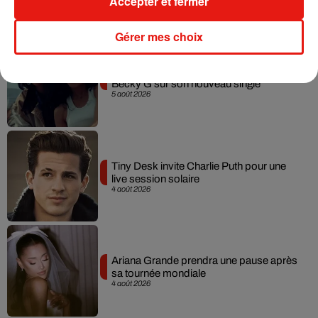
Accepter et fermer
Gérer mes choix
Benny Blanco invite Selena Gomez et
Becky G sur son nouveau single
5 août 2026
Tiny Desk invite Charlie Puth pour une
live session solaire
4 août 2026
Ariana Grande prendra une pause après
sa tournée mondiale
4 août 2026