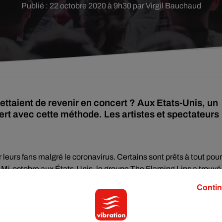
Publié : 22 octobre 2020 à 9h30 par Virgil Bauchaud
ettaient de revenir en concert ? Aux Etats-Unis, un
t avec cette méthode. Les artistes et spectateurs
leurs fans malgré le coronavirus. Certains sont prêts à tout pour
. Mi-octobre aux États-Unis, le groupe The Flaming Lips a trouvé
!
Contin
pectateur était ainsi enfermé dans sa bulle. De quoi faire
ation le temps de la représentation. On voit même l’un des