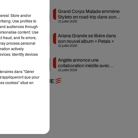
Grand Corps Malade emmène
erest: Store and/or
Styleto en road-trip dans son
tising; Use profiles to
31 juillet 2026
nouveau clip
tand audiences through
personalise content; Use
Ariana Grande se libère dans
 fraud, and fix errors;
son nouvel album « Petals »
 may process personal
31 juillet 2026
mation actively
vices; Identify devices
Angèle annonce une
collaboration inédite avec
31 juillet 2026
rtenaires dans "Gérer
Amelie Lens
s'appliqueront que pour
+ DE MUSIQUE
les cookies" situé en