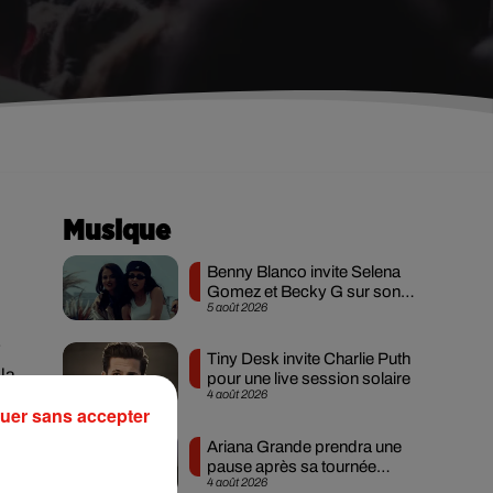
Musique
Benny Blanco invite Selena
Gomez et Becky G sur son
5 août 2026
nouveau single
Tiny Desk invite Charlie Puth
 la
pour une live session solaire
4 août 2026
uer sans accepter
Ariana Grande prendra une
pause après sa tournée
4 août 2026
mondiale