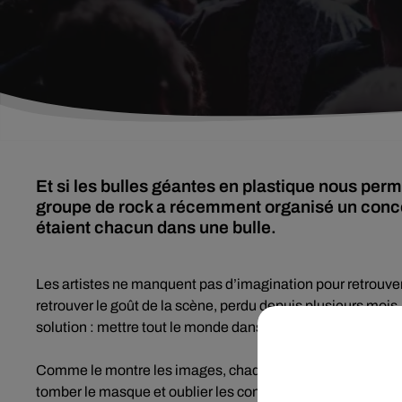
Et si les bulles géantes en plastique nous perm
groupe de rock a récemment organisé un concer
étaient chacun dans une bulle.
Les artistes ne manquent pas d’imagination pour retrouver 
retrouver le goût de la scène, perdu depuis plusieurs mois
solution : mettre tout le monde dans des bulles gonflables 
Comme le montre les images, chaque membre du groupe et s
tomber le masque et oublier les contraintes de la distanci