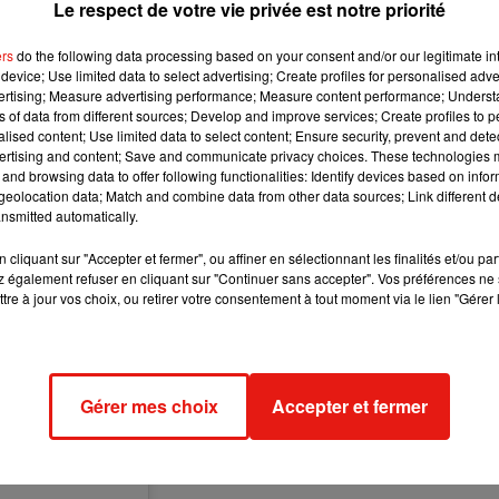
Le respect de votre vie privée est notre priorité
anser.
ers
do the following data processing based on your consent and/or our legitimate int
device; Use limited data to select advertising; Create profiles for personalised adver
vertising; Measure advertising performance; Measure content performance; Unders
ns of data from different sources; Develop and improve services; Create profiles to 
alised content; Use limited data to select content; Ensure security, prevent and detect
ertising and content; Save and communicate privacy choices. These technologies
and browsing data to offer following functionalities: Identify devices based on infor
eolocation data; Match and combine data from other data sources; Link different de
nsmitted automatically.
cliquant sur "Accepter et fermer", ou affiner en sélectionnant les finalités et/ou pa
 également refuser en cliquant sur "Continuer sans accepter". Vos préférences ne 
tre à jour vos choix, ou retirer votre consentement à tout moment via le lien "Gérer 
Gérer mes choix
Accepter et fermer
❤️❤️❤️❤️❤️❤️❤️❤️
 le
13 Oct. 2020 à 9 :03 PDT