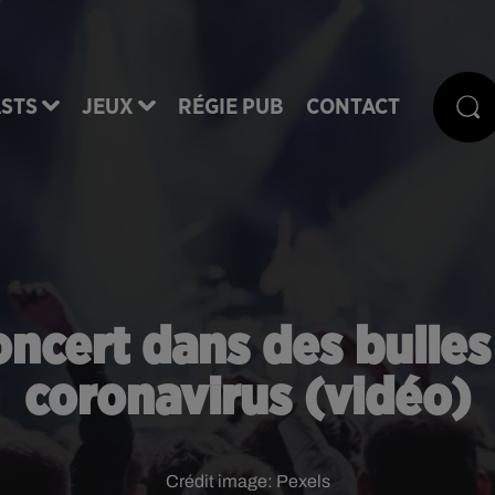
STS
JEUX
RÉGIE PUB
CONTACT
oncert dans des bulle
coronavirus (vidéo)
Crédit image:
Pexels