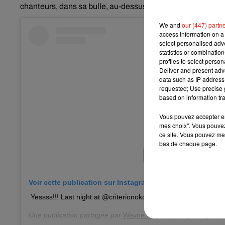
chanteurs, dans sa bulle, au-dessus des fans en train de d
We and
our (447) partn
access information on a 
select personalised ad
statistics or combinatio
profiles to select person
Deliver and present adv
data such as IP address 
requested; Use precise g
based on information tra
Vous pouvez accepter en 
mes choix". Vous pouvez
ce site. Vous pouvez met
bas de chaque page.
Voir cette publication sur Instagram
Yessss!!! Last night at @criterionokc !!! Thank you ❤️❤️❤️❤️
Une publication partagée par
Wayne Coyne
(@waynecoyne5)