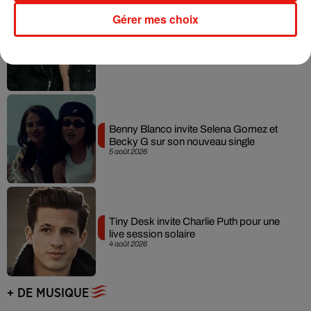
Gérer mes choix
Angèle et Amélie Lens dévoilent leur
collaboration tant attendue
7 août 2026
Benny Blanco invite Selena Gomez et
Becky G sur son nouveau single
5 août 2026
Tiny Desk invite Charlie Puth pour une
live session solaire
4 août 2026
+ DE MUSIQUE