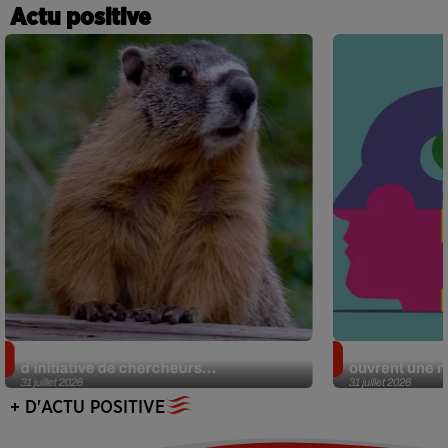
Actu positive
Des marmottes sur OnlyFans : la drôle
Alzheimer : d
d’initiative de chercheurs...
ouvrent une no
31 juillet 2026
31 juillet 2026
+ D'ACTU POSITIVE