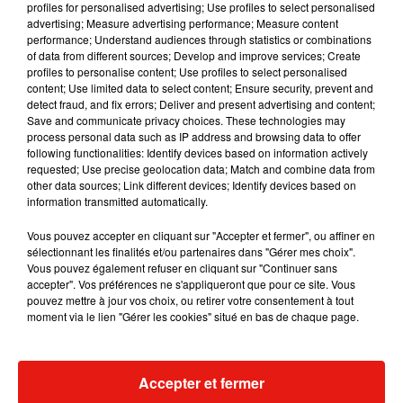
profiles for personalised advertising; Use profiles to select personalised
advertising; Measure advertising performance; Measure content
Musique
performance; Understand audiences through statistics or combinations
of data from different sources; Develop and improve services; Create
profiles to personalise content; Use profiles to select personalised
content; Use limited data to select content; Ensure security, prevent and
Julien Lieb s’essaye à la vie de chatelain
detect fraud, and fix errors; Deliver and present advertising and content;
dans son nouveau clip
Save and communicate privacy choices. These technologies may
7 août 2026
process personal data such as IP address and browsing data to offer
following functionalities: Identify devices based on information actively
requested; Use precise geolocation data; Match and combine data from
other data sources; Link different devices; Identify devices based on
information transmitted automatically.
Madonna sort enfin le remix de « Love
Sensation » avec Kylie Minogue
Vous pouvez accepter en cliquant sur "Accepter et fermer", ou affiner en
7 août 2026
sélectionnant les finalités et/ou partenaires dans "Gérer mes choix".
Vous pouvez également refuser en cliquant sur "Continuer sans
accepter". Vos préférences ne s'appliqueront que pour ce site. Vous
pouvez mettre à jour vos choix, ou retirer votre consentement à tout
moment via le lien "Gérer les cookies" situé en bas de chaque page.
Tayc et Didi B dévoilent le single le plus
dansant de l’année
7 août 2026
Accepter et fermer