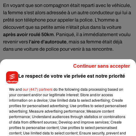
En voyant que son compagnon était reparti avec le véhicule,
la femme s’est alors adressée à un autre conducteur qui lui a
prêté son téléphone pour appeler la police. L’homme a
découvert que sa petite amie n’était plus dans la voiture
après avoir roulé 50km
. Paniqué, il a immédiatement voulu
revenir vers
l’aire d’autoroute
, mais sa femme était déjà
dans une voiture de police pour venir à sa rencontre.
Continuer sans accepter
Le respect de votre vie privée est notre priorité
Musique
We and
our (447) partners
do the following data processing based on
your consent and/or our legitimate interest: Store and/or access
information on a device; Use limited data to select advertising; Create
Julien Lieb s’essaye à la vie de chatelain
profiles for personalised advertising; Use profiles to select personalised
dans son nouveau clip
advertising; Measure advertising performance; Measure content
7 août 2026
performance; Understand audiences through statistics or combinations
of data from different sources; Develop and improve services; Create
profiles to personalise content; Use profiles to select personalised
content; Use limited data to select content; Ensure security, prevent and