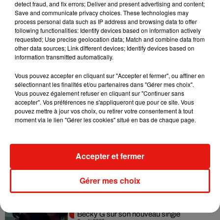
detect fraud, and fix errors; Deliver and present advertising and content;
Madonna sort enfin le remix de « Love
Save and communicate privacy choices. These technologies may
Sensation » avec Kylie Minogue
process personal data such as IP address and browsing data to offer
7 août 2026
following functionalities: Identify devices based on information actively
requested; Use precise geolocation data; Match and combine data from
other data sources; Link different devices; Identify devices based on
information transmitted automatically.
Tayc et Didi B dévoilent le single le plus
Vous pouvez accepter en cliquant sur "Accepter et fermer", ou affiner en
dansant de l’année
sélectionnant les finalités et/ou partenaires dans "Gérer mes choix".
7 août 2026
Vous pouvez également refuser en cliquant sur "Continuer sans
accepter". Vos préférences ne s'appliqueront que pour ce site. Vous
pouvez mettre à jour vos choix, ou retirer votre consentement à tout
moment via le lien "Gérer les cookies" situé en bas de chaque page.
Angèle et Amélie Lens dévoilent leur
collaboration tant attendue
Accepter et fermer
7 août 2026
Gérer mes choix
Benny Blanco invite Selena Gomez et
Becky G sur son nouveau single