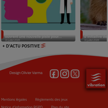
Alzheimer : des chercheurs japonais
Des marmottes
ouvrent une nouvelle piste pour...
d’initiative d
31 juillet 2026
31 juillet 2026
+ D'ACTU POSITIVE
Design
Olivier Varma
Mentions légales
Règlements des jeux
Notice d’information RGPD
Plan du site