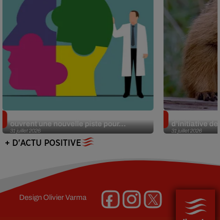
Alzheimer : des chercheurs japonais
Des marmottes
ouvrent une nouvelle piste pour...
d’initiative d
31 juillet 2026
31 juillet 2026
+ D'ACTU POSITIVE
Design
Olivier Varma