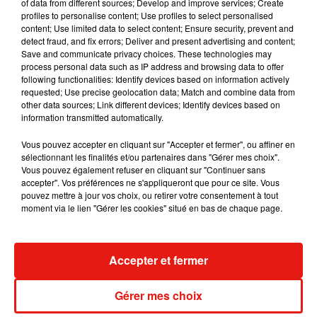
Becky G sur son nouveau single
of data from different sources; Develop and improve services; Create
5 août 2026
profiles to personalise content; Use profiles to select personalised
content; Use limited data to select content; Ensure security, prevent and
detect fraud, and fix errors; Deliver and present advertising and content;
Save and communicate privacy choices. These technologies may
process personal data such as IP address and browsing data to offer
following functionalities: Identify devices based on information actively
Tiny Desk invite Charlie Puth pour une
requested; Use precise geolocation data; Match and combine data from
live session solaire
other data sources; Link different devices; Identify devices based on
4 août 2026
information transmitted automatically.
Vous pouvez accepter en cliquant sur "Accepter et fermer", ou affiner en
sélectionnant les finalités et/ou partenaires dans "Gérer mes choix".
Vous pouvez également refuser en cliquant sur "Continuer sans
Ariana Grande prendra une pause après
accepter". Vos préférences ne s'appliqueront que pour ce site. Vous
sa tournée mondiale
pouvez mettre à jour vos choix, ou retirer votre consentement à tout
4 août 2026
moment via le lien "Gérer les cookies" situé en bas de chaque page.
Accepter et fermer
Grand Corps Malade emmène Styleto
en road-trip dans son nouveau clip
Gérer mes choix
31 juillet 2026