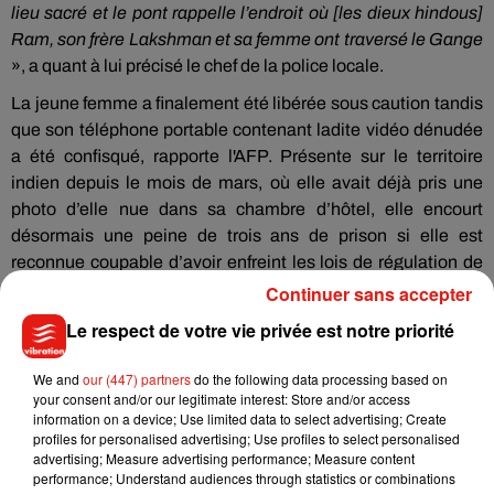
lieu sacré et le pont rappelle l’endroit où [les dieux hindous]
Ram, son frère Lakshman et sa femme ont traversé le Gange
», a quant à lui précisé le chef de la police locale.
La jeune femme a finalement été libérée sous caution tandis
que son téléphone portable contenant ladite vidéo dénudée
a été confisqué, rapporte l'AFP. Présente sur le territoire
indien depuis le mois de mars, où elle avait déjà pris une
photo d’elle nue dans sa chambre d’hôtel, elle encourt
désormais une peine de trois ans de prison si elle est
reconnue coupable d’avoir enfreint les lois de régulation de
l’usage d’internet dans le pays.
Continuer sans accepter
Le respect de votre vie privée est notre priorité
We and
our (447) partners
do the following data processing based on
Musique
your consent and/or our legitimate interest: Store and/or access
information on a device; Use limited data to select advertising; Create
profiles for personalised advertising; Use profiles to select personalised
advertising; Measure advertising performance; Measure content
Benny Blanco invite Selena Gomez et
performance; Understand audiences through statistics or combinations