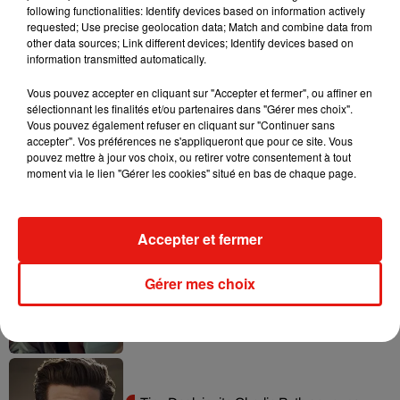
following functionalities: Identify devices based on information actively
requested; Use precise geolocation data; Match and combine data from
other data sources; Link different devices; Identify devices based on
Tayc et Didi B dévoilent le single le plus
information transmitted automatically.
dansant de l’année
7 août 2026
Vous pouvez accepter en cliquant sur "Accepter et fermer", ou affiner en
sélectionnant les finalités et/ou partenaires dans "Gérer mes choix".
Vous pouvez également refuser en cliquant sur "Continuer sans
accepter". Vos préférences ne s'appliqueront que pour ce site. Vous
pouvez mettre à jour vos choix, ou retirer votre consentement à tout
Angèle et Amélie Lens dévoilent leur
moment via le lien "Gérer les cookies" situé en bas de chaque page.
collaboration tant attendue
7 août 2026
Accepter et fermer
Gérer mes choix
Benny Blanco invite Selena Gomez et
Becky G sur son nouveau single
5 août 2026