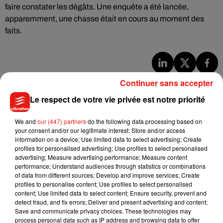
faire constater les dégâts. Une enquête a été lancée,
apparemment, une chasse était en cours au moment des
faits.
Musique
Continuer sans accepter
Le respect de votre vie privée est notre priorité
Julien Lieb s’essaye à la vie de chatelain
We and
our (447) partners
do the following data processing based on
dans son nouveau clip
your consent and/or our legitimate interest: Store and/or access
7 août 2026
information on a device; Use limited data to select advertising; Create
profiles for personalised advertising; Use profiles to select personalised
advertising; Measure advertising performance; Measure content
performance; Understand audiences through statistics or combinations
of data from different sources; Develop and improve services; Create
Madonna sort enfin le remix de « Love
profiles to personalise content; Use profiles to select personalised
Sensation » avec Kylie Minogue
content; Use limited data to select content; Ensure security, prevent and
7 août 2026
detect fraud, and fix errors; Deliver and present advertising and content;
Save and communicate privacy choices. These technologies may
process personal data such as IP address and browsing data to offer