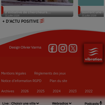
Des marmottes sur OnlyFans : la drôle
Alzheimer : d
d’initiative de chercheurs...
ouvrent une no
31 juillet 2026
31 juillet 2026
+ D'ACTU POSITIVE
Design
Olivier Varma
Mentions légales
Règlements des jeux
Notice d’information RGPD
Plan du site
Archives
2026
2025
2024
2023
2022
Live :
Choisir une ville
Webradios
Podcasts