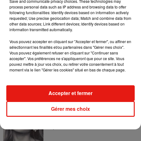
Save and communicate privacy choices. These technologies may
4 août 2026
process personal data such as IP address and browsing data to offer
following functionalities: Identify devices based on information actively
requested; Use precise geolocation data; Match and combine data from
other data sources; Link different devices; Identify devices based on
information transmitted automatically.
Ariana Grande prendra une pause après
sa tournée mondiale
Vous pouvez accepter en cliquant sur "Accepter et fermer", ou affiner en
4 août 2026
sélectionnant les finalités et/ou partenaires dans "Gérer mes choix".
Vous pouvez également refuser en cliquant sur "Continuer sans
accepter". Vos préférences ne s'appliqueront que pour ce site. Vous
pouvez mettre à jour vos choix, ou retirer votre consentement à tout
moment via le lien "Gérer les cookies" situé en bas de chaque page.
Grand Corps Malade emmène Styleto
en road-trip dans son nouveau clip
31 juillet 2026
Accepter et fermer
Gérer mes choix
Ariana Grande se libère dans son nouvel
album « Petals »
31 juillet 2026