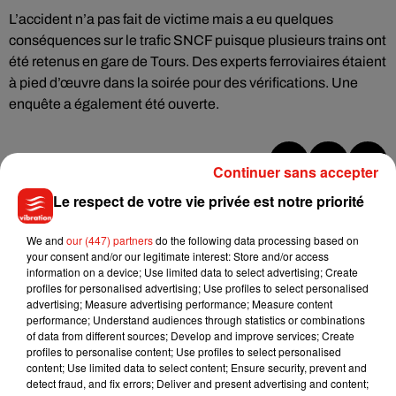
L’accident n’a pas fait de victime mais a eu quelques
conséquences sur le trafic SNCF puisque plusieurs trains ont
été retenus en gare de Tours. Des experts ferroviaires étaient
à pied d’œuvre dans la soirée pour des vérifications. Une
enquête a également été ouverte.
Continuer sans accepter
Musique
Le respect de votre vie privée est notre priorité
We and
our (447) partners
do the following data processing based on
Benny Blanco invite Selena Gomez et
your consent and/or our legitimate interest: Store and/or access
Becky G sur son nouveau single
information on a device; Use limited data to select advertising; Create
5 août 2026
profiles for personalised advertising; Use profiles to select personalised
advertising; Measure advertising performance; Measure content
performance; Understand audiences through statistics or combinations
of data from different sources; Develop and improve services; Create
profiles to personalise content; Use profiles to select personalised
content; Use limited data to select content; Ensure security, prevent and
Tiny Desk invite Charlie Puth pour une
detect fraud, and fix errors; Deliver and present advertising and content;
live session solaire