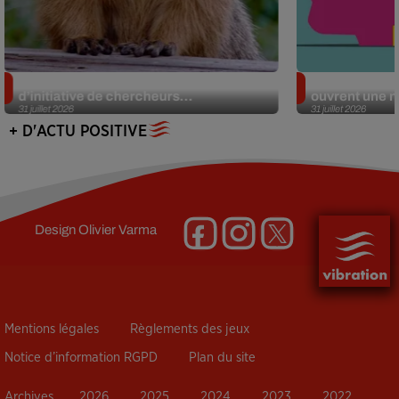
Des marmottes sur OnlyFans : la drôle
Alzheimer : d
d’initiative de chercheurs...
ouvrent une no
31 juillet 2026
31 juillet 2026
+ D'ACTU POSITIVE
Design
Olivier Varma
Mentions légales
Règlements des jeux
Notice d’information RGPD
Plan du site
Archives
2026
2025
2024
2023
2022