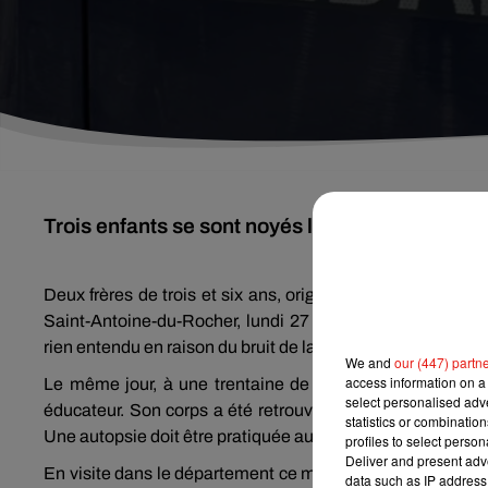
Trois enfants se sont noyés lundi 27 juillet en
Deux frères de trois et six ans, originaires de région pa
Saint-Antoine-du-Rocher, lundi 27 juillet. Selon
Ouest-F
rien entendu en raison du bruit de la pompe.
We and
our (447) partn
access information on a 
Le même jour, à une trentaine de kilomètres, un enfant é
select personalised ad
éducateur. Son corps a été retrouvé hier matin dans le 
statistics or combinatio
Une autopsie doit être pratiquée aujourd’hui à Tours.
profiles to select person
Deliver and present adv
En visite dans le département ce mardi soir, le secrétaire 
data such as IP address 