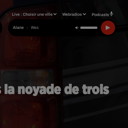
Live :
Choisir une ville
Webradios
Podcasts
-
Wes
Alane
s la noyade de trois