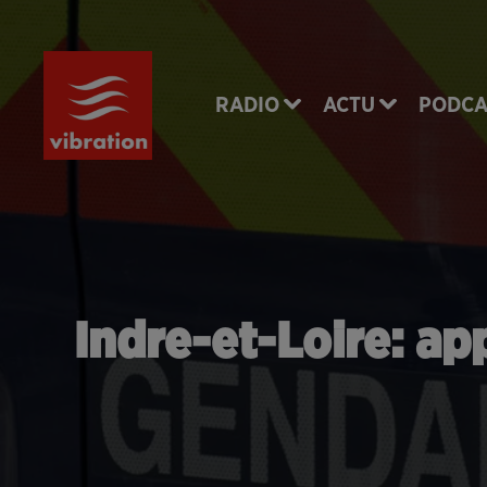
RADIO
ACTU
PODCA
Indre-et-Loire: app