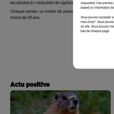
les adultes à
« redoubler de vigilance pour stopper cette sé
requested; Use precise g
based on information tra
Chaque année, un millier de personnes meurent noyées e
Vous pouvez accepter en 
moins de 25 ans.
mes choix". Vous pouvez
ce site. Vous pouvez met
bas de chaque page.
Actu positive