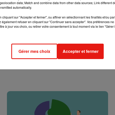
rie noire ».
eolocation data; Match and combine data from other data sources; Link different de
nsmitted automatically.
n France. C’est la première cause de mort accidentelle chez 
cliquant sur "Accepter et fermer", ou affiner en sélectionnant les finalités et/ou pa
 également refuser en cliquant sur "Continuer sans accepter". Vos préférences ne 
tre à jour vos choix, ou retirer votre consentement à tout moment via le lien "Gérer 
Gérer mes choix
Accepter et fermer