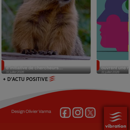
Des marmottes sur OnlyFans : la drôle
Alzheimer : d
d’initiative de chercheurs...
ouvrent une no
31 juillet 2026
31 juillet 2026
+ D'ACTU POSITIVE
Design
Olivier Varma