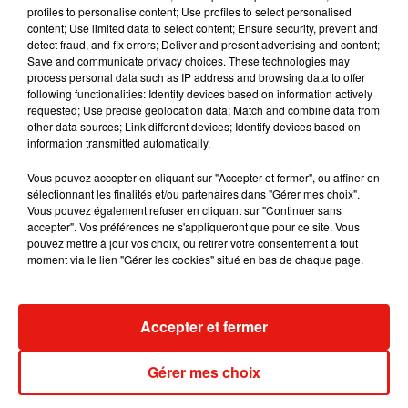
ATD Doué :
profiles to personalise content; Use profiles to select personalised
content; Use limited data to select content; Ensure security, prevent and
detect fraud, and fix errors; Deliver and present advertising and content;
- D160 Mozé - Beaulieu
Save and communicate privacy choices. These technologies may
- D120, D127 et D123 Soulaine sur Aubance
process personal data such as IP address and browsing data to offer
- D145 Champigny - Souzay
following functionalities: Identify devices based on information actively
requested; Use precise geolocation data; Match and combine data from
- D214 Doué - Forges
other data sources; Link different devices; Identify devices based on
- D170 Neuil - Doué
information transmitted automatically.
- D178 Les Verchers - Concourson
Vous pouvez accepter en cliquant sur "Accepter et fermer", ou affiner en
- D132 Gennes - Thoureuil
sélectionnant les finalités et/ou partenaires dans "Gérer mes choix".
- D69 Doué - Nueil
Vous pouvez également refuser en cliquant sur "Continuer sans
- D156 Cernusson - Tigné
accepter". Vos préférences ne s'appliqueront que pour ce site. Vous
pouvez mettre à jour vos choix, ou retirer votre consentement à tout
moment via le lien "Gérer les cookies" situé en bas de chaque page.
Musique
Accepter et fermer
Gérer mes choix
Benny Blanco invite Selena Gomez et
Becky G sur son nouveau single
5 août 2026