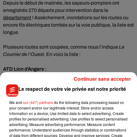
Depuis le début de matinée, les sapeurs-pompiers ont
enregistrés 270 départs pour intervention dans le
département
! Assèchement, inondations sur les routes ou
encore fils électriques tombés sur la voie publique, la liste est
longue.
Plusieurs routes sont coupées, comme nous l’indique
Le
Courrier de l’Ouest
. En voici la liste :
ATD Lion d’Angers :
Continuer sans accepter
- D111 Epiré
- D105 Membrolle - Plessis Macé
Le respect de votre vie privée est notre priorité
- D103 La Meignanne - St Clément
- D103 La Meignanne - Montreuil J
We and
our (447) partners
do the following data processing based on
your consent and/or our legitimate interest: Store and/or access
- D75 Brain - Longuenée
information on a device; Use limited data to select advertising; Create
- D271 Nyoiseau – Hotellerie Flée
profiles for personalised advertising; Use profiles to select personalised
- D56 Saint-Clément de la Place
advertising; Measure advertising performance; Measure content
performance; Understand audiences through statistics or combinations
of data from different sources; Develop and improve services; Create