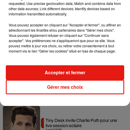
requested; Use precise geolocation data; Match and combine data from
Tayc et Didi B dévoilent le single le plus
other data sources; Link different devices; Identify devices based on
dansant de l’année
information transmitted automatically.
7 août 2026
Vous pouvez accepter en cliquant sur "Accepter et fermer", ou affiner en
sélectionnant les finalités et/ou partenaires dans "Gérer mes choix".
Vous pouvez également refuser en cliquant sur "Continuer sans
accepter". Vos préférences ne s'appliqueront que pour ce site. Vous
Angèle et Amélie Lens dévoilent leur
pouvez mettre à jour vos choix, ou retirer votre consentement à tout
collaboration tant attendue
moment via le lien "Gérer les cookies" situé en bas de chaque page.
7 août 2026
Accepter et fermer
Benny Blanco invite Selena Gomez et
Gérer mes choix
Becky G sur son nouveau single
5 août 2026
Tiny Desk invite Charlie Puth pour une
live session solaire
4 août 2026