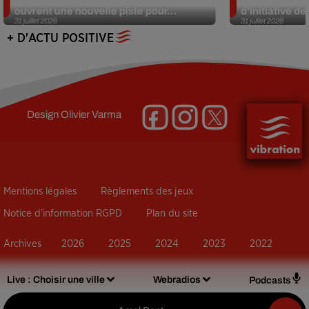
ouvrent une nouvelle piste pour...
d’initiative d
31 juillet 2026
31 juillet 2026
+ D'ACTU POSITIVE
Design
Olivier Varma
Mentions légales
Règlements des jeux
Notice d’information RGPD
Plan du site
Archives
2026
2025
2024
2023
2022
Live :
Choisir une ville
Webradios
Podcasts