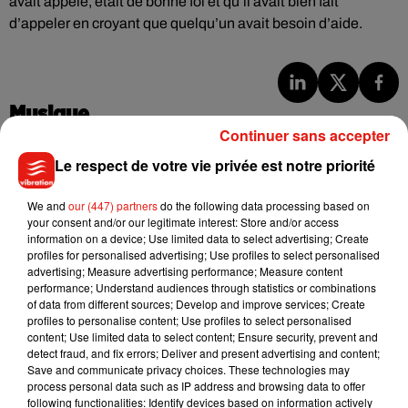
avait appelé, était de bonne foi et qu’il avait bien fait
d’appeler en croyant que quelqu’un avait besoin d’aide.
Musique
Continuer sans accepter
Le respect de votre vie privée est notre priorité
Julien Lieb s’essaye à la vie de chatelain
dans son nouveau clip
We and
our (447) partners
do the following data processing based on
7 août 2026
your consent and/or our legitimate interest: Store and/or access
information on a device; Use limited data to select advertising; Create
profiles for personalised advertising; Use profiles to select personalised
advertising; Measure advertising performance; Measure content
performance; Understand audiences through statistics or combinations
Madonna sort enfin le remix de « Love
of data from different sources; Develop and improve services; Create
Sensation » avec Kylie Minogue
profiles to personalise content; Use profiles to select personalised
7 août 2026
content; Use limited data to select content; Ensure security, prevent and
detect fraud, and fix errors; Deliver and present advertising and content;
Save and communicate privacy choices. These technologies may
process personal data such as IP address and browsing data to offer
following functionalities: Identify devices based on information actively