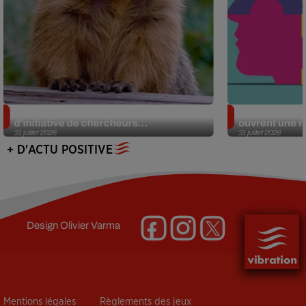
Des marmottes sur OnlyFans : la drôle
Alzheimer : d
d’initiative de chercheurs...
ouvrent une no
31 juillet 2026
31 juillet 2026
+ D'ACTU POSITIVE
Design
Olivier Varma
Mentions légales
Règlements des jeux