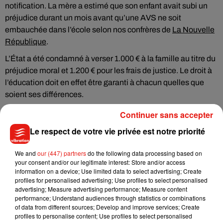
notification. La mère a estimé que son enfant avait subi un
préjudice durant un mois avant qu’une AVS ne soit
embauchée dans l’école selon nos confrères de
La Nouvelle
République
.
L’État a été condamné à verser 1.000 € à la famille au titre du
préjudice moral et 1.200 € pour les frais de justice. Le droit à
l’éducation doit en effet être garanti à chacun quelles que
soient ses différences.
Continuer sans accepter
Le respect de votre vie privée est notre priorité
Musique
We and
our (447) partners
do the following data processing based on
your consent and/or our legitimate interest: Store and/or access
information on a device; Use limited data to select advertising; Create
Benny Blanco invite Selena Gomez et
profiles for personalised advertising; Use profiles to select personalised
Becky G sur son nouveau single
advertising; Measure advertising performance; Measure content
5 août 2026
performance; Understand audiences through statistics or combinations
of data from different sources; Develop and improve services; Create
profiles to personalise content; Use profiles to select personalised