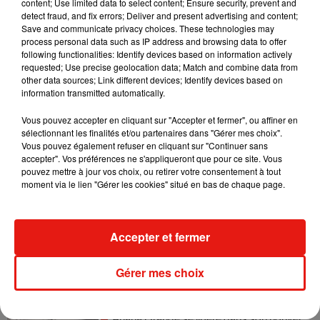
content; Use limited data to select content; Ensure security, prevent and
detect fraud, and fix errors; Deliver and present advertising and content;
Save and communicate privacy choices. These technologies may
Tiny Desk invite Charlie Puth pour une
process personal data such as IP address and browsing data to offer
live session solaire
following functionalities: Identify devices based on information actively
4 août 2026
requested; Use precise geolocation data; Match and combine data from
other data sources; Link different devices; Identify devices based on
information transmitted automatically.
Vous pouvez accepter en cliquant sur "Accepter et fermer", ou affiner en
Ariana Grande prendra une pause après
sélectionnant les finalités et/ou partenaires dans "Gérer mes choix".
sa tournée mondiale
Vous pouvez également refuser en cliquant sur "Continuer sans
4 août 2026
accepter". Vos préférences ne s'appliqueront que pour ce site. Vous
pouvez mettre à jour vos choix, ou retirer votre consentement à tout
moment via le lien "Gérer les cookies" situé en bas de chaque page.
Grand Corps Malade emmène Styleto
Accepter et fermer
en road-trip dans son nouveau clip
31 juillet 2026
Gérer mes choix
Ariana Grande se libère dans son nouvel