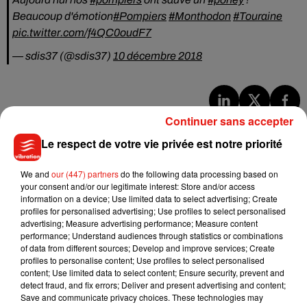
Beaucoup d'émotion
#Pompiers
#Monthodon
#Touraine
pic.twitter.com/f4QC0oudF7
— sdis37 (@sdis37)
10 décembre 2018
Continuer sans accepter
Musique
Le respect de votre vie privée est notre priorité
Benny Blanco invite Selena Gomez et
We and
our (447) partners
do the following data processing based on
Becky G sur son nouveau single
your consent and/or our legitimate interest: Store and/or access
5 août 2026
information on a device; Use limited data to select advertising; Create
profiles for personalised advertising; Use profiles to select personalised
advertising; Measure advertising performance; Measure content
performance; Understand audiences through statistics or combinations
of data from different sources; Develop and improve services; Create
profiles to personalise content; Use profiles to select personalised
Tiny Desk invite Charlie Puth pour une
content; Use limited data to select content; Ensure security, prevent and
live session solaire
detect fraud, and fix errors; Deliver and present advertising and content;
4 août 2026
Save and communicate privacy choices. These technologies may