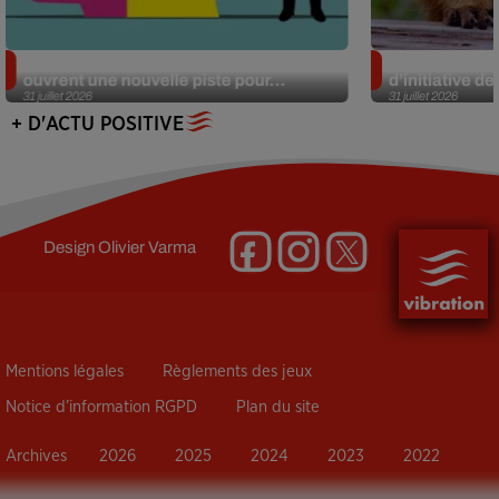
Alzheimer : des chercheurs japonais
Des marmottes
ouvrent une nouvelle piste pour...
d’initiative d
31 juillet 2026
31 juillet 2026
+ D'ACTU POSITIVE
Design
Olivier Varma
Mentions légales
Règlements des jeux
Notice d’information RGPD
Plan du site
Archives
2026
2025
2024
2023
2022