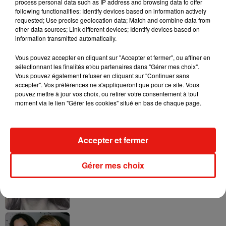
process personal data such as IP address and browsing data to offer
following functionalities: Identify devices based on information actively
requested; Use precise geolocation data; Match and combine data from
other data sources; Link different devices; Identify devices based on
Ariana Grande prendra une pause après
information transmitted automatically.
sa tournée mondiale
4 août 2026
Vous pouvez accepter en cliquant sur "Accepter et fermer", ou affiner en
sélectionnant les finalités et/ou partenaires dans "Gérer mes choix".
Vous pouvez également refuser en cliquant sur "Continuer sans
accepter". Vos préférences ne s'appliqueront que pour ce site. Vous
pouvez mettre à jour vos choix, ou retirer votre consentement à tout
moment via le lien "Gérer les cookies" situé en bas de chaque page.
Grand Corps Malade emmène Styleto
en road-trip dans son nouveau clip
31 juillet 2026
Accepter et fermer
Gérer mes choix
Ariana Grande se libère dans son nouvel
album « Petals »
31 juillet 2026