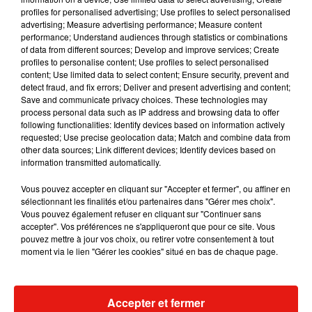
pour recel de violation du secret professionnel, recel de
profiles for personalised advertising; Use profiles to select personalised
advertising; Measure advertising performance; Measure content
corruption active et recel d'abus de biens sociaux. Il a été
performance; Understand audiences through statistics or combinations
remis en liberté sous contrôle judiciaire, avec interdiction
of data from different sources; Develop and improve services; Create
d'exercer. Il conteste tous les faits, selon le parquet.
profiles to personalise content; Use profiles to select personalised
content; Use limited data to select content; Ensure security, prevent and
detect fraud, and fix errors; Deliver and present advertising and content;
Dans un autre volet de l'affaire, le fonctionnaire des Finances
Save and communicate privacy choices. These technologies may
publiques est aussi poursuivi pour avoir octroyé indûment
process personal data such as IP address and browsing data to offer
following functionalities: Identify devices based on information actively
des dégrèvements d'impôts sur le revenu à cinq salariés de
requested; Use precise geolocation data; Match and combine data from
la société de recouvrement.
other data sources; Link different devices; Identify devices based on
information transmitted automatically.
Sa femme, qui conteste son implication, a été mise en
Vous pouvez accepter en cliquant sur "Accepter et fermer", ou affiner en
examen pour recel de corruption et recel de travail dissimulé,
sélectionnant les finalités et/ou partenaires dans "Gérer mes choix".
et placée sous contrôle judiciaire.
Vous pouvez également refuser en cliquant sur "Continuer sans
accepter". Vos préférences ne s'appliqueront que pour ce site. Vous
pouvez mettre à jour vos choix, ou retirer votre consentement à tout
moment via le lien "Gérer les cookies" situé en bas de chaque page.
(Avec AFP)
Accepter et fermer