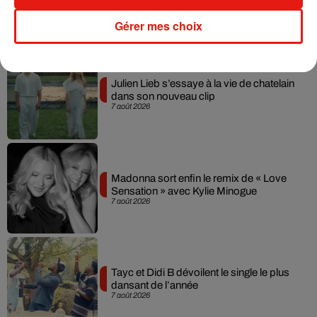
Gérer mes choix
Musique
Julien Lieb s’essaye à la vie de chatelain
dans son nouveau clip
7 août 2026
Madonna sort enfin le remix de « Love
Sensation » avec Kylie Minogue
7 août 2026
Tayc et Didi B dévoilent le single le plus
dansant de l’année
7 août 2026