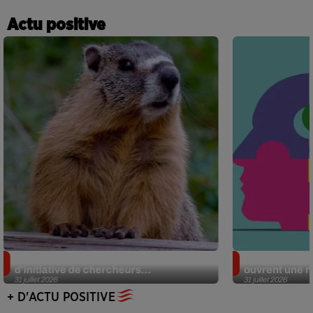
Actu positive
Des marmottes sur OnlyFans : la drôle
Alzheimer : d
d’initiative de chercheurs...
ouvrent une no
31 juillet 2026
31 juillet 2026
+ D'ACTU POSITIVE