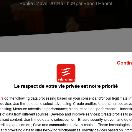
Publié : 2 avril 2019 à 4h09 par Benoit Hanrot
té soupçonné d'avoir tué son ancienne compagne
Contin
. La victime a été poignardée à plusieurs reprises p
Le respect de votre vie privée est notre priorité
uette de Vallères en Indre-et-Loire. Alors que les membres de
ers
do the following data processing based on your consent and/or our legitimate int
raditionnel après-midi dansant, ils ont été témoins d’une disput
device; Use limited data to select advertising; Create profiles for personalised adver
de Loire
, un retraité s’est emporté auprès de son ancienne
vertising; Measure advertising performance; Measure content performance; Unders
ns of data from different sources; Develop and improve services; Create profiles to 
ensuite poignardée à plusieurs reprises avant de prendre la fuit
alised content; Use limited data to select content; Ensure security, prevent and detect
 des forces de l’ordre, la victime a succombé des suites de ses
ertising and content; Save and communicate privacy choices. These technologies
and browsing data to offer following functionalities: Identify devices based on infor