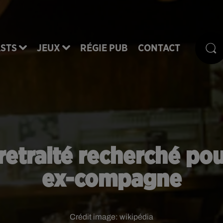
STS
JEUX
RÉGIE PUB
CONTACT
 retraité recherché po
ex-compagne
Crédit image:
wikipédia