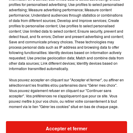
profiles for personalised advertising; Use profiles to select personalised
advertising; Measure advertising performance; Measure content
Musique
performance; Understand audiences through statistics or combinations
of data from different sources; Develop and improve services; Create
profiles to personalise content; Use profiles to select personalised
content; Use limited data to select content; Ensure security, prevent and
Benny Blanco invite Selena Gomez et
detect fraud, and fix errors; Deliver and present advertising and content;
Becky G sur son nouveau single
Save and communicate privacy choices. These technologies may
5 août 2026
process personal data such as IP address and browsing data to offer
following functionalities: Identify devices based on information actively
requested; Use precise geolocation data; Match and combine data from
other data sources; Link different devices; Identify devices based on
information transmitted automatically.
Tiny Desk invite Charlie Puth pour une
live session solaire
Vous pouvez accepter en cliquant sur "Accepter et fermer", ou affiner en
4 août 2026
sélectionnant les finalités et/ou partenaires dans "Gérer mes choix".
Vous pouvez également refuser en cliquant sur "Continuer sans
accepter". Vos préférences ne s'appliqueront que pour ce site. Vous
pouvez mettre à jour vos choix, ou retirer votre consentement à tout
moment via le lien "Gérer les cookies" situé en bas de chaque page.
Ariana Grande prendra une pause après
sa tournée mondiale
4 août 2026
Accepter et fermer