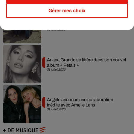
Gérer mes choix
Grand Corps Malade emmène Styleto
en road-trip dans son nouveau clip
31 juillet 2026
Ariana Grande se libère dans son nouvel
album « Petals »
31 juillet 2026
Angèle annonce une collaboration
inédite avec Amelie Lens
31 juillet 2026
+ DE MUSIQUE