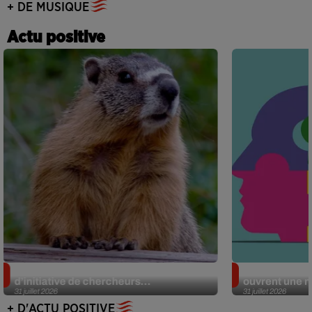
+ DE MUSIQUE
Actu positive
Des marmottes sur OnlyFans : la drôle
Alzheimer : d
d’initiative de chercheurs...
ouvrent une no
31 juillet 2026
31 juillet 2026
+ D'ACTU POSITIVE