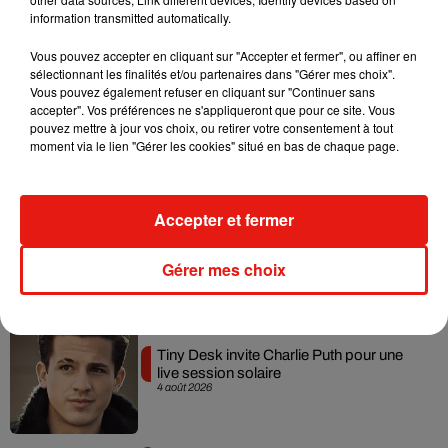
information transmitted automatically.
Vous pouvez accepter en cliquant sur "Accepter et fermer", ou affiner en
sélectionnant les finalités et/ou partenaires dans "Gérer mes choix".
Angèle et Amélie Lens dévoilent leur
Vous pouvez également refuser en cliquant sur "Continuer sans
collaboration tant attendue
accepter". Vos préférences ne s'appliqueront que pour ce site. Vous
7 août 2026
pouvez mettre à jour vos choix, ou retirer votre consentement à tout
moment via le lien "Gérer les cookies" situé en bas de chaque page.
Accepter et fermer
Benny Blanco invite Selena Gomez et
Becky G sur son nouveau single
5 août 2026
Gérer mes choix
Tiny Desk invite Charlie Puth pour une
live session solaire
4 août 2026