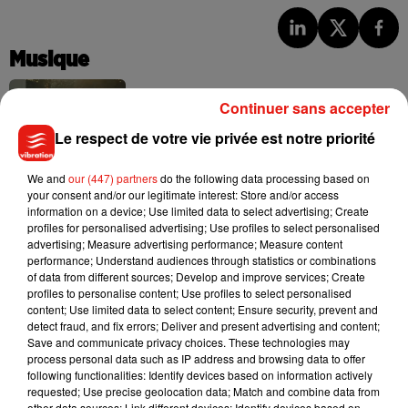
Musique
Continuer sans accepter
Julien Lieb s’essaye à la vie de chatelain
Le respect de votre vie privée est notre priorité
dans son nouveau clip
7 août 2026
We and
our (447) partners
do the following data processing based on
your consent and/or our legitimate interest: Store and/or access
information on a device; Use limited data to select advertising; Create
profiles for personalised advertising; Use profiles to select personalised
advertising; Measure advertising performance; Measure content
Madonna sort enfin le remix de « Love
performance; Understand audiences through statistics or combinations
Sensation » avec Kylie Minogue
of data from different sources; Develop and improve services; Create
7 août 2026
profiles to personalise content; Use profiles to select personalised
content; Use limited data to select content; Ensure security, prevent and
detect fraud, and fix errors; Deliver and present advertising and content;
Save and communicate privacy choices. These technologies may
process personal data such as IP address and browsing data to offer
Tayc et Didi B dévoilent le single le plus
following functionalities: Identify devices based on information actively
dansant de l’année
requested; Use precise geolocation data; Match and combine data from
7 août 2026
other data sources; Link different devices; Identify devices based on