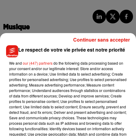
Musique
Continuer sans accepter
Le respect de votre vie privée est notre priorité
Julien Lieb s’essaye à la vie de chatelain
dans son nouveau clip
7 août 2026
We and
our (447) partners
do the following data processing based on
your consent and/or our legitimate interest: Store and/or access
information on a device; Use limited data to select advertising; Create
profiles for personalised advertising; Use profiles to select personalised
advertising; Measure advertising performance; Measure content
Madonna sort enfin le remix de « Love
performance; Understand audiences through statistics or combinations
Sensation » avec Kylie Minogue
of data from different sources; Develop and improve services; Create
7 août 2026
profiles to personalise content; Use profiles to select personalised
content; Use limited data to select content; Ensure security, prevent and
detect fraud, and fix errors; Deliver and present advertising and content;
Save and communicate privacy choices. These technologies may
process personal data such as IP address and browsing data to offer
following functionalities: Identify devices based on information actively
Tayc et Didi B dévoilent le single le plus
requested; Use precise geolocation data; Match and combine data from
dansant de l’année