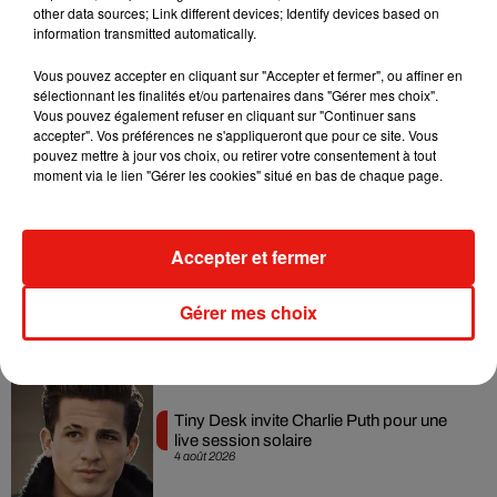
other data sources; Link different devices; Identify devices based on
7 août 2026
information transmitted automatically.
Vous pouvez accepter en cliquant sur "Accepter et fermer", ou affiner en
sélectionnant les finalités et/ou partenaires dans "Gérer mes choix".
Vous pouvez également refuser en cliquant sur "Continuer sans
Angèle et Amélie Lens dévoilent leur
accepter". Vos préférences ne s'appliqueront que pour ce site. Vous
collaboration tant attendue
pouvez mettre à jour vos choix, ou retirer votre consentement à tout
7 août 2026
moment via le lien "Gérer les cookies" situé en bas de chaque page.
Accepter et fermer
Benny Blanco invite Selena Gomez et
Becky G sur son nouveau single
Gérer mes choix
5 août 2026
Tiny Desk invite Charlie Puth pour une
live session solaire
4 août 2026