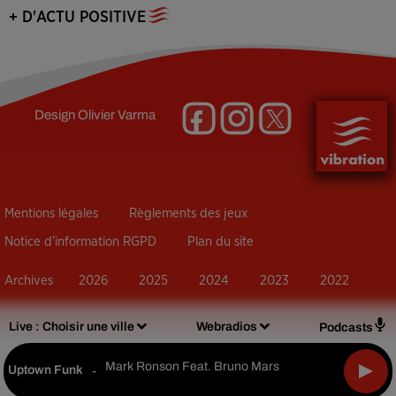
+ D'ACTU POSITIVE
Design
Olivier Varma
Mentions légales
Règlements des jeux
Notice d’information RGPD
Plan du site
Archives
2026
2025
2024
2023
2022
Live :
Choisir une ville
Webradios
Podcasts
Mark Ronson Feat. Bruno Mars
Uptown Funk
-