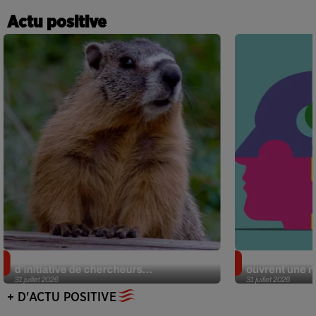
Actu positive
Des marmottes sur OnlyFans : la drôle
Alzheimer : d
d’initiative de chercheurs...
ouvrent une no
31 juillet 2026
31 juillet 2026
+ D'ACTU POSITIVE