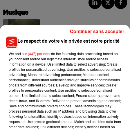
Musique
Continuer sans accepter
Julien Lieb s’essaye à la vie de chatelain
dans son nouveau clip
Le respect de votre vie privée est notre priorité
7 août 2026
We and
our (447) partners
do the following data processing based on
your consent and/or our legitimate interest: Store and/or access
information on a device; Use limited data to select advertising; Create
profiles for personalised advertising; Use profiles to select personalised
Madonna sort enfin le remix de « Love
advertising; Measure advertising performance; Measure content
Sensation » avec Kylie Minogue
performance; Understand audiences through statistics or combinations
7 août 2026
of data from different sources; Develop and improve services; Create
profiles to personalise content; Use profiles to select personalised
content; Use limited data to select content; Ensure security, prevent and
detect fraud, and fix errors; Deliver and present advertising and content;
Save and communicate privacy choices. These technologies may
Tayc et Didi B dévoilent le single le plus
process personal data such as IP address and browsing data to offer
dansant de l’année
following functionalities: Identify devices based on information actively
7 août 2026
requested; Use precise geolocation data; Match and combine data from
other data sources; Link different devices; Identify devices based on