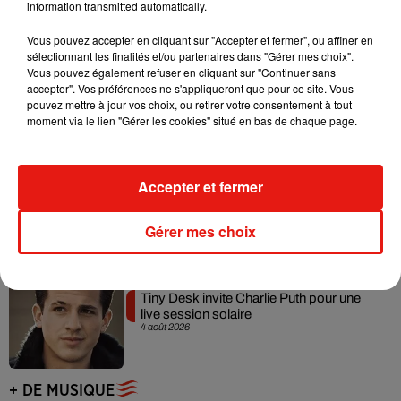
information transmitted automatically.
Vous pouvez accepter en cliquant sur "Accepter et fermer", ou affiner en
sélectionnant les finalités et/ou partenaires dans "Gérer mes choix".
Angèle et Amélie Lens dévoilent leur
Vous pouvez également refuser en cliquant sur "Continuer sans
collaboration tant attendue
accepter". Vos préférences ne s'appliqueront que pour ce site. Vous
7 août 2026
pouvez mettre à jour vos choix, ou retirer votre consentement à tout
moment via le lien "Gérer les cookies" situé en bas de chaque page.
Benny Blanco invite Selena Gomez et
Accepter et fermer
Becky G sur son nouveau single
5 août 2026
Gérer mes choix
Tiny Desk invite Charlie Puth pour une
live session solaire
4 août 2026
+ DE MUSIQUE