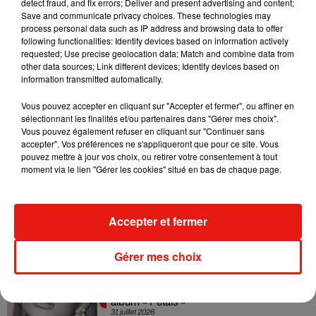
detect fraud, and fix errors; Deliver and present advertising and content;
Tiny Desk invite Charlie Puth pour une
Save and communicate privacy choices. These technologies may
live session solaire
process personal data such as IP address and browsing data to offer
4 août 2026
following functionalities: Identify devices based on information actively
requested; Use precise geolocation data; Match and combine data from
other data sources; Link different devices; Identify devices based on
information transmitted automatically.
Ariana Grande prendra une pause après
Vous pouvez accepter en cliquant sur "Accepter et fermer", ou affiner en
sa tournée mondiale
sélectionnant les finalités et/ou partenaires dans "Gérer mes choix".
4 août 2026
Vous pouvez également refuser en cliquant sur "Continuer sans
accepter". Vos préférences ne s'appliqueront que pour ce site. Vous
pouvez mettre à jour vos choix, ou retirer votre consentement à tout
moment via le lien "Gérer les cookies" situé en bas de chaque page.
Grand Corps Malade emmène Styleto
en road-trip dans son nouveau clip
Accepter et fermer
31 juillet 2026
Gérer mes choix
Ariana Grande se libère dans son nouvel
album « Petals »
31 juillet 2026