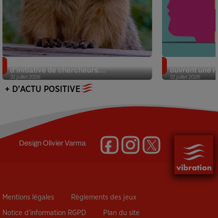
Des marmottes sur OnlyFans : la drôle
Alzheimer : d
d’initiative de chercheurs...
ouvrent une no
31 juillet 2026
31 juillet 2026
+ D'ACTU POSITIVE
Design
Olivier Varma
Mentions légales
Règlements des jeux
Notice d’information RGPD
Plan du site