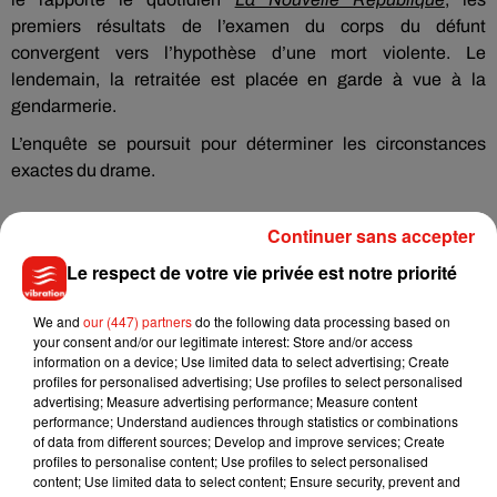
premiers résultats de l’examen du corps du défunt
convergent vers l’hypothèse d’une mort violente. Le
lendemain, la retraitée est placée en garde à vue à la
gendarmerie.
L’enquête se poursuit pour déterminer les circonstances
exactes du drame.
Continuer sans accepter
Le respect de votre vie privée est notre priorité
Musique
We and
our (447) partners
do the following data processing based on
your consent and/or our legitimate interest: Store and/or access
Benny Blanco invite Selena Gomez et
information on a device; Use limited data to select advertising; Create
Becky G sur son nouveau single
profiles for personalised advertising; Use profiles to select personalised
5 août 2026
advertising; Measure advertising performance; Measure content
performance; Understand audiences through statistics or combinations
of data from different sources; Develop and improve services; Create
profiles to personalise content; Use profiles to select personalised
content; Use limited data to select content; Ensure security, prevent and