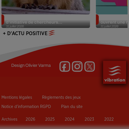
Des marmottes sur OnlyFans : la drôle
Alzheimer : d
d’initiative de chercheurs...
ouvrent une no
31 juillet 2026
31 juillet 2026
+ D'ACTU POSITIVE
Design
Olivier Varma
Mentions légales
Règlements des jeux
Notice d’information RGPD
Plan du site
Archives
2026
2025
2024
2023
2022