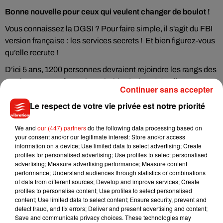
Bonne nouvelle pour ceux qui veulent changer de boulot !
Vous connaissez la DGSI ? Pour faire simple, il s'agit du FBI
version française : les services secrets ! Et bien figurez-vous
qu’elle recrute !
D’ici 5 ans, 1200 personnes devraient rejoindre les rangs des
services secrets français ! D’habitude,
la DGSI
effectue tous
Continuer sans accepter
ses recrutements en interne, sans l'évoquer en public, mais
Le respect de votre vie privée est notre priorité
pas cette fois-ci ! Elle a même décidé de s'ouvrir à d'autres
profils pour lutter plus efficacement contre le terrorisme, la
We and
our (447) partners
do the following data processing based on
cybercriminalité et le contre-espionnage entre autres.
your consent and/or our legitimate interest: Store and/or access
information on a device; Use limited data to select advertising; Create
De très nombreux postes sont disponibles, parmi lesquels :
profiles for personalised advertising; Use profiles to select personalised
interprète, spécialiste de l’investigation numérique,
advertising; Measure advertising performance; Measure content
ingénieurs...etc. Si les diplômes ne sont pas déterminants,
performance; Understand audiences through statistics or combinations
of data from different sources; Develop and improve services; Create
mieux vaut être calé en informatique pour postuler.
profiles to personalise content; Use profiles to select personalised
Pour envoyer votre candidature, c’est sur
interieur.gouv.fr
.
content; Use limited data to select content; Ensure security, prevent and
detect fraud, and fix errors; Deliver and present advertising and content;
Attention, les candidats retenus devront passer de très
Save and communicate privacy choices. These technologies may
nombreux tests, notamment psychologiques.