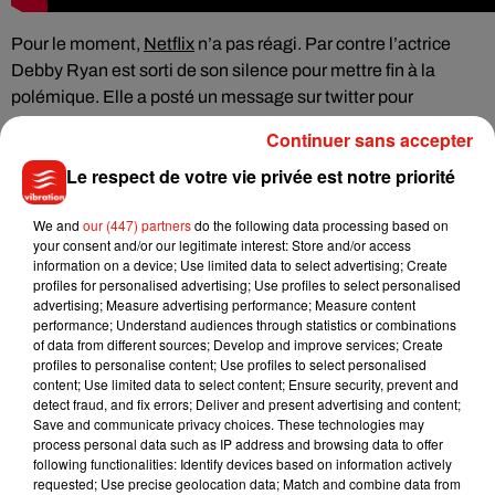
Pour le moment,
Netflix
n’a pas réagi. Par contre l’actrice
Debby Ryan est sorti de son silence pour mettre fin à la
polémique. Elle a posté un message sur twitter pour
défendre la série : "
En tant que personne qui se sent
Continuer sans accepter
concernée par la manière dont nos corps, et surtout ceux des
Le respect de votre vie privée est notre priorité
femmes, sont humiliés et réglementés par la société, j'ai été
excitée de travailler sur Insatiable car c'est une série qui
We and
our (447) partners
do the following data processing based on
évoque et confronte ces idées à travers la satire. Une satire,
your consent and/or our legitimate interest: Store and/or access
c'est une façon de s'amuser des choses les plus
information on a device; Use limited data to select advertising; Create
compliquées, d'apporter ce qui est sombre dans la lumière,
profiles for personalised advertising; Use profiles to select personalised
advertising; Measure advertising performance; Measure content
d'entrer dans des conversations compliquées. »
performance; Understand audiences through statistics or combinations
of data from different sources; Develop and improve services; Create
pic.twitter.com/XEbJnyjmei
profiles to personalise content; Use profiles to select personalised
content; Use limited data to select content; Ensure security, prevent and
— debbyryan (@DebbyRyan)
21 juillet 2018
detect fraud, and fix errors; Deliver and present advertising and content;
Sachez que la serie Insatiable avec Alyssa Milano et Debby
Save and communicate privacy choices. These technologies may
process personal data such as IP address and browsing data to offer
Ryan sera disponible sur le site de streaming Netflix le 10
following functionalities: Identify devices based on information actively
août prochain.
requested; Use precise geolocation data; Match and combine data from