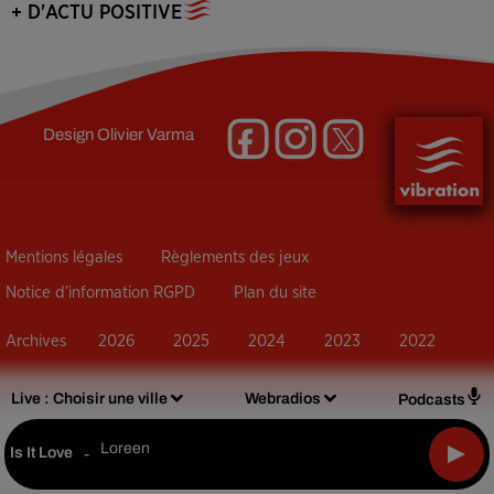
+ D'ACTU POSITIVE
Design
Olivier Varma
Mentions légales
Règlements des jeux
Notice d’information RGPD
Plan du site
Archives
2026
2025
2024
2023
2022
Live :
Choisir une ville
Webradios
Podcasts
Loreen
Is It Love
-