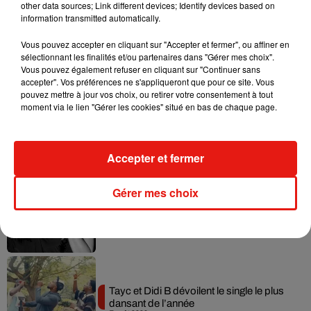
other data sources; Link different devices; Identify devices based on
information transmitted automatically.
Vous pouvez accepter en cliquant sur "Accepter et fermer", ou affiner en
Musique
sélectionnant les finalités et/ou partenaires dans "Gérer mes choix".
Vous pouvez également refuser en cliquant sur "Continuer sans
accepter". Vos préférences ne s'appliqueront que pour ce site. Vous
pouvez mettre à jour vos choix, ou retirer votre consentement à tout
Julien Lieb s’essaye à la vie de chatelain
moment via le lien "Gérer les cookies" situé en bas de chaque page.
dans son nouveau clip
7 août 2026
Accepter et fermer
Gérer mes choix
Madonna sort enfin le remix de « Love
Sensation » avec Kylie Minogue
7 août 2026
Tayc et Didi B dévoilent le single le plus
dansant de l’année