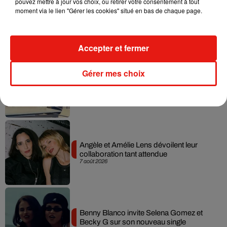
pouvez mettre à jour vos choix, ou retirer votre consentement à tout
Madonna sort enfin le remix de « Love
moment via le lien "Gérer les cookies" situé en bas de chaque page.
Sensation » avec Kylie Minogue
7 août 2026
Accepter et fermer
Gérer mes choix
Tayc et Didi B dévoilent le single le plus
dansant de l’année
7 août 2026
Angèle et Amélie Lens dévoilent leur
collaboration tant attendue
7 août 2026
Benny Blanco invite Selena Gomez et
Becky G sur son nouveau single