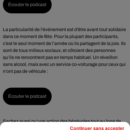
Écouter le podcast
La particularité de l’événement est d’être avant tout solidaire
dans ce moment de fête. Pour la plupart des participants,
c’est le seul moment de l’année où ils partagent de la joie. Ils
sont de tous milieux sociaux, et côtoient des personnes
qu’ils ne rencontrent pas en temps habituel. Un réveillon
sans alcool, mais avec un service co-voiturage pour ceux qui
n’ont pas de véhicule :
Écouter le podcast
Sachez aussi qu’une action des bénévoles tout au long de
Continuer sans accepter
l’année permet de financer 20% du Réveillon de l’amitié. Ils