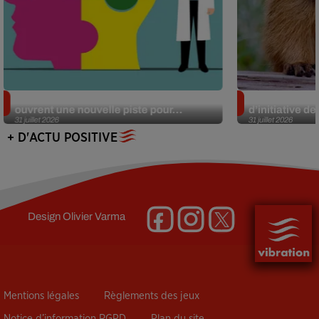
Alzheimer : des chercheurs japonais
Des marmottes
ouvrent une nouvelle piste pour...
d’initiative d
31 juillet 2026
31 juillet 2026
+ D'ACTU POSITIVE
Design
Olivier Varma
Mentions légales
Règlements des jeux
Notice d’information RGPD
Plan du site