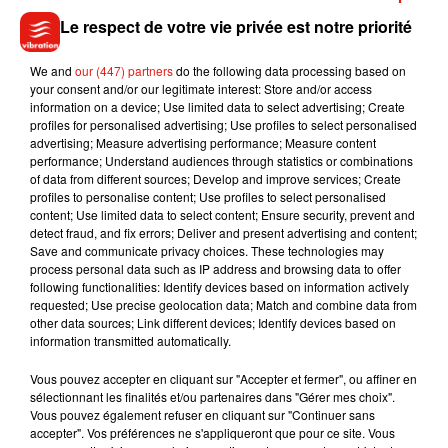
se relaient par réaliser des paquets-cadeaux dans un
Le respect de votre vie privée est notre priorité
magasin de jouets à l'Atoll (Roys R Us) à Angers.
We and
our (447) partners
do the following data processing based on
Près de 600 personnes sont d’ores et déjà inscrites pour ce
your consent and/or our legitimate interest: Store and/or access
repas. Inscription au 0 800 003 049 (appel gratuit). Plus
information on a device; Use limited data to select advertising; Create
d'informations
sur le site de l'événement.
profiles for personalised advertising; Use profiles to select personalised
advertising; Measure advertising performance; Measure content
Des propos recueillis pas Annie Guinhut.
performance; Understand audiences through statistics or combinations
of data from different sources; Develop and improve services; Create
profiles to personalise content; Use profiles to select personalised
content; Use limited data to select content; Ensure security, prevent and
detect fraud, and fix errors; Deliver and present advertising and content;
Save and communicate privacy choices. These technologies may
Musique
process personal data such as IP address and browsing data to offer
following functionalities: Identify devices based on information actively
requested; Use precise geolocation data; Match and combine data from
other data sources; Link different devices; Identify devices based on
Julien Lieb s’essaye à la vie de chatelain
information transmitted automatically.
dans son nouveau clip
7 août 2026
Vous pouvez accepter en cliquant sur "Accepter et fermer", ou affiner en
sélectionnant les finalités et/ou partenaires dans "Gérer mes choix".
Vous pouvez également refuser en cliquant sur "Continuer sans
accepter". Vos préférences ne s'appliqueront que pour ce site. Vous