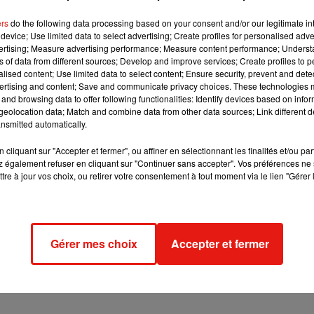
n North America, Europe and Asia and several of the main suspec
ers
do the following data processing based on your consent and/or our legitimate int
RzPCFiU
device; Use limited data to select advertising; Create profiles for personalised adver
vertising; Measure advertising performance; Measure content performance; Unders
ns of data from different sources; Develop and improve services; Create profiles to 
alised content; Use limited data to select content; Ensure security, prevent and detect
curait des DVD et Blu-ray avant leur sortie et proposait leur
ertising and content; Save and communicate privacy choices. These technologies
 Europol. Il faisait l’objet d’une enquête depuis septembre 201
and browsing data to offer following functionalities: Identify devices based on infor
eolocation data; Match and combine data from other data sources; Link different de
eur date de sortie. En particulier, ceux des principaux studios de
nsmitted automatically.
 de dollars de perte, "principalement au cinéma, à la télévision
lation du droit d'auteur», précise Europol.
cliquant sur "Accepter et fermer", ou affiner en sélectionnant les finalités et/ou pa
 également refuser en cliquant sur "Continuer sans accepter". Vos préférences ne 
tre à jour vos choix, ou retirer votre consentement à tout moment via le lien "Gérer 
 des distributeurs. Ils promettaient de ne pas vendre les DVD et
ion, ils en craquaient la sécurité pour les copier en haute définitio
reaming, des réseaux peer-to-peer et torrent.
Gérer mes choix
Accepter et fermer
en République tchèque, au Danemark, en France, en Allemagne, 
ugal, en Roumanie, en Corée du Sud, en Espagne, en Suède, en
on du 25 août qui a pu avoir lieu avec l’aide des autorités