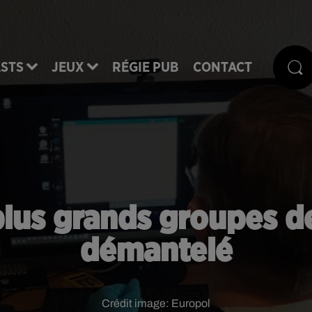
STS
JEUX
RÉGIE PUB
CONTACT
plus grands groupes d
démantelé
Crédit image:
Europol