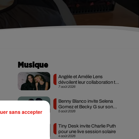
Musique
Angèle et Amélie Lens
dévoilent leur collaboration tant
7 août 2026
attendue
Benny Blanco invite Selena
Gomez et Becky G sur son
uer sans accepter
5 août 2026
nouveau single
Tiny Desk invite Charlie Puth
pour une live session solaire
4 août 2026
ine