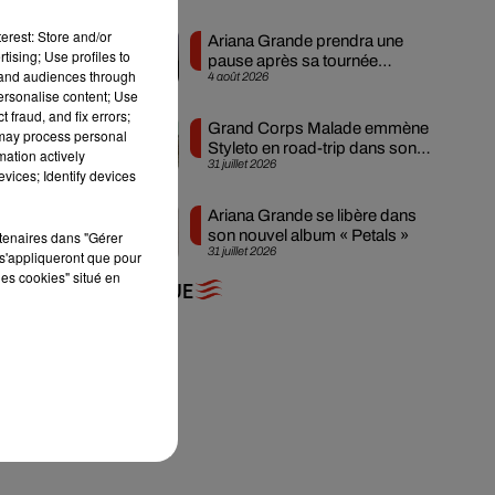
ts
erest: Store and/or
Ariana Grande prendra une
tising; Use profiles to
pause après sa tournée
tand audiences through
4 août 2026
mondiale
personalise content; Use
 fraud, and fix errors;
Grand Corps Malade emmène
 may process personal
Styleto en road-trip dans son
6
mation actively
31 juillet 2026
nouveau clip
vices; Identify devices
 et
Ariana Grande se libère dans
son nouvel album « Petals »
rtenaires dans "Gérer
31 juillet 2026
s'appliqueront que pour
les cookies" situé en
+ DE MUSIQUE
n.
en