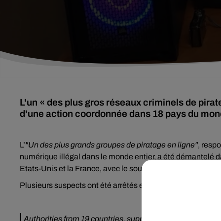
L'un « des plus gros réseaux criminels de pira
d'une action coordonnée dans 18 pays du mon
L’
"Un des plus grands groupes de piratage en ligne"
, resp
numérique illégal dans le monde entier, a été démantelé d
Etats-Unis et la France, avec le soutien d'Europol et d'Euro
Plusieurs suspects ont été arrêtés et soixante serveurs d
Authorities from 19 countries, supported by
#Europol
&
@