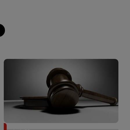
Il achète une veste 3 dollars en friperie et la revend