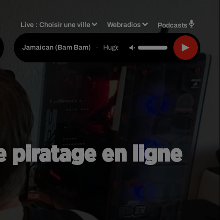
Live :
Choisir une ville
Webradios
Podcasts
-
Hugel & Solto (fr)
Jamaican (bam Bam)
e piratage en ligne