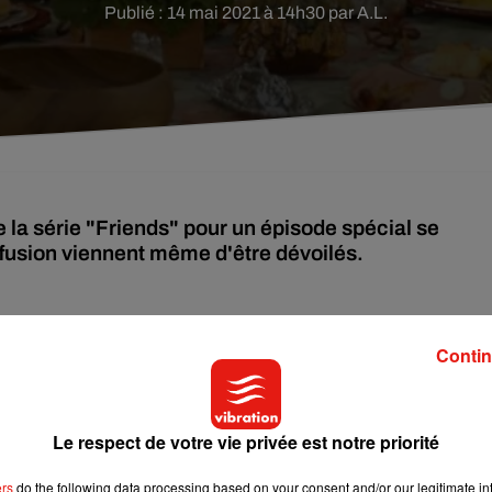
Publié : 14 mai 2021 à 14h30 par A.L.
e la série "Friends" pour un épisode spécial se
iffusion viennent même d'être dévoilés.
s reprises à cause de la pandémie de Covid-19,
l’épisode spécial
 acteurs et amis (
Jennifer Aniston
, Matthew Perry, Matt LeBlanc,
Contin
ans après la fin de la série, sera donc
diffusé sur
HBO Max
le
Le respect de votre vie privée est notre priorité
endues. Parmi elles, on retrouvera ainsi
Justin Bieber
(qui se
ers
do the following data processing based on your consent and/or our legitimate int