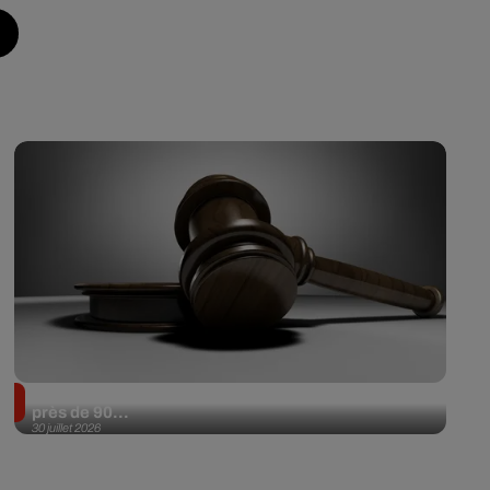
Il achète une veste 3 dollars en friperie et la revend
près de 90...
30 juillet 2026