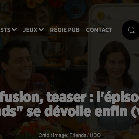
STS
JEUX
RÉGIE PUB
CONTACT
ffusion, teaser : l'épis
ds" se dévoile enfin 
Crédit image:
Friends / HBO