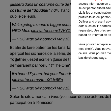
access information on a 
glissera dans un costume culte de la série :
celui de Ross 
select personalised ad
costume de
"
Spudnik
", ndlr)
,
l’ancien footballeur David
statistics or combinatio
publié ce jeudi.
profiles to select person
Deliver and present adv
We're going to need a bigger couch. Catch these special
data such as IP address 
requested; Use precise g
HBO Max.
pic.twitter.com/1VVYCdtpqv
based on information tra
— HBO Max (@hbomax)
May 13, 2021
Vous pouvez accepter en 
Et afin de faire patienter les fans, la plateforme HBO Max
mes choix". Vous pouvez
ce site. Vous pouvez met
aperçoit les six héros de la série, de dos, en train de march
bas de chaque page.
Together)
, est-il écrit en guise de titre, reprenant alors la
démarraient par "celui" ("The One").
It's been 17 years, but your Friends are back. Stream the
pic.twitter.com/NmuXLIx6En
— HBO Max (@hbomax)
May 13, 2021
Selon le site américain
Variety
, chacun des six acteurs de 
participation à l'émission.