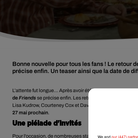
Bonne nouvelle pour tous les fans ! Le retour d
précise enfin. Un teaser ainsi que la date de d
L’attente fut longue… Après avoir été repoussé à plusieur
de
Friends
se précise enfin. Les retrouvailles
entre les six
Lisa Kudrow, Courteney Cox et Davis Schwimmer), dix-sept 
27 mai prochain
.
Une pléiade d'invités
Pour l'occasion, de nombreuses stars seront également att
We and
our (447) partn