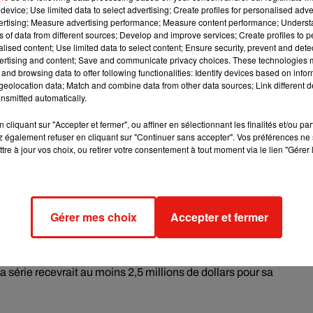
device; Use limited data to select advertising; Create profiles for personalised adver
pour l’épisode d’Halloween de l'épisode 6 de la saison 8
, soit
le
vertising; Measure advertising performance; Measure content performance; Unders
 Beckham ou encore Lady Gaga, comme l'indique un communiqué
ns of data from different sources; Develop and improve services; Create profiles to 
alised content; Use limited data to select content; Ensure security, prevent and detect
ertising and content; Save and communicate privacy choices. These technologies
 guest appearances in the
#FriendsReunion
streaming May 27 o
and browsing data to offer following functionalities: Identify devices based on infor
eolocation data; Match and combine data from other data sources; Link different de
nsmitted automatically.
cliquant sur "Accepter et fermer", ou affiner en sélectionnant les finalités et/ou pa
 a également diffusé la bande-annonce de l’épisode, où l'on
 également refuser en cliquant sur "Continuer sans accepter". Vos préférences ne 
tre à jour vos choix, ou retirer votre consentement à tout moment via le lien "Gérer 
er.
"Celui où ils se retrouvent" (The One Where They Get Back
 formulation habituelle de tous les épisodes de la série, qui
#FriendsReunion
on May 27 only on HBO Max
Gérer mes choix
Accepter et fermer
la série recevrait au moins 2,5 millions de dollars pour sa