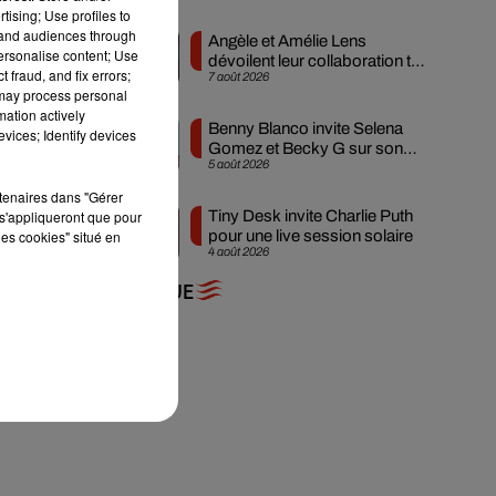
tising; Use profiles to
tand audiences through
Angèle et Amélie Lens
personalise content; Use
dévoilent leur collaboration tant
 fraud, and fix errors;
7 août 2026
attendue
 may process personal
n
mation actively
Benny Blanco invite Selena
vices; Identify devices
Gomez et Becky G sur son
5 août 2026
nouveau single
rtenaires dans "Gérer
s'appliqueront que pour
Tiny Desk invite Charlie Puth
les cookies" situé en
pour une live session solaire
4 août 2026
+ DE MUSIQUE