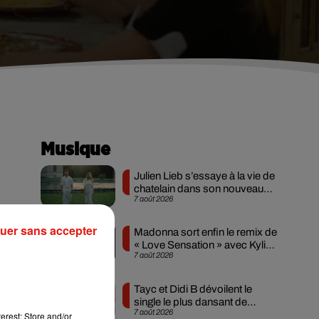
Musique
Julien Lieb s’essaye à la vie de
chatelain dans son nouveau
7 août 2026
clip
uer sans accepter
Madonna sort enfin le remix de
« Love Sensation » avec Kylie
7 août 2026
Minogue
Tayc et Didi B dévoilent le
single le plus dansant de
7 août 2026
l’année
erest: Store and/or