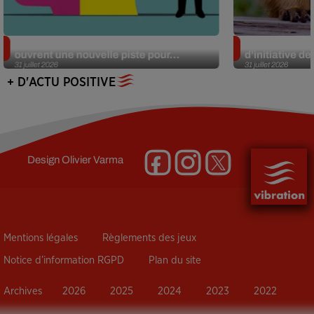
Alzheimer : des chercheurs japonais
Des marmottes
ouvrent une nouvelle piste pour...
d’initiative d
31 juillet 2026
31 juillet 2026
+ D'ACTU POSITIVE
Design
Olivier Varma
Mentions légales
Règlements des jeux
Notice d’information RGPD
Plan du site
Archives
2026
2025
2024
2023
2022