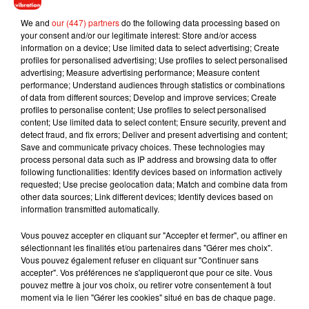
Retrouvez
@IrisMittenaereO
en tant que meneuse de
revue à partir du 2 mai ! �x�
We and
our (447) partners
do the following data processing based on
your consent and/or our legitimate interest: Store and/or access
pic.twitter.com/5dJlWevzz6
information on a device; Use limited data to select advertising; Create
profiles for personalised advertising; Use profiles to select personalised
— Paradis Latin (@Paradis_Latin)
19 mars 2019
advertising; Measure advertising performance; Measure content
performance; Understand audiences through statistics or combinations
of data from different sources; Develop and improve services; Create
profiles to personalise content; Use profiles to select personalised
content; Use limited data to select content; Ensure security, prevent and
Musique
detect fraud, and fix errors; Deliver and present advertising and content;
Save and communicate privacy choices. These technologies may
process personal data such as IP address and browsing data to offer
following functionalities: Identify devices based on information actively
Julien Lieb s’essaye à la vie de chatelain
requested; Use precise geolocation data; Match and combine data from
dans son nouveau clip
other data sources; Link different devices; Identify devices based on
7 août 2026
information transmitted automatically.
Vous pouvez accepter en cliquant sur "Accepter et fermer", ou affiner en
sélectionnant les finalités et/ou partenaires dans "Gérer mes choix".
Vous pouvez également refuser en cliquant sur "Continuer sans
Madonna sort enfin le remix de « Love
accepter". Vos préférences ne s'appliqueront que pour ce site. Vous
Sensation » avec Kylie Minogue
pouvez mettre à jour vos choix, ou retirer votre consentement à tout
7 août 2026
moment via le lien "Gérer les cookies" situé en bas de chaque page.