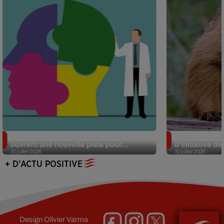
Alzheimer : des chercheurs japonais
Des marmottes
ouvrent une nouvelle piste pour...
d’initiative d
31 juillet 2026
31 juillet 2026
+ D'ACTU POSITIVE
Design
Olivier Varma