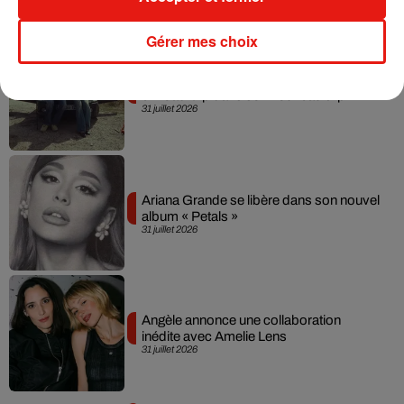
Gérer mes choix
Grand Corps Malade emmène Styleto
en road-trip dans son nouveau clip
31 juillet 2026
Ariana Grande se libère dans son nouvel
album « Petals »
31 juillet 2026
Angèle annonce une collaboration
inédite avec Amelie Lens
31 juillet 2026