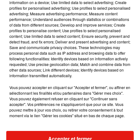
information on a device; Use limited data to select advertising; Create
profiles for personalised advertising; Use profiles to select personalised
advertising; Measure advertising performance; Measure content
performance; Understand audiences through statistics or combinations
Musique
of data from different sources; Develop and improve services; Create
profiles to personalise content; Use profiles to select personalised
content; Use limited data to select content; Ensure security, prevent and
detect fraud, and fix errors; Deliver and present advertising and content;
Benny Blanco invite Selena Gomez et
Save and communicate privacy choices. These technologies may
Becky G sur son nouveau single
process personal data such as IP address and browsing data to offer
5 août 2026
following functionalities: Identify devices based on information actively
requested; Use precise geolocation data; Match and combine data from
other data sources; Link different devices; Identify devices based on
information transmitted automatically.
Tiny Desk invite Charlie Puth pour une
Vous pouvez accepter en cliquant sur "Accepter et fermer", ou affiner en
live session solaire
sélectionnant les finalités et/ou partenaires dans "Gérer mes choix".
4 août 2026
Vous pouvez également refuser en cliquant sur "Continuer sans
accepter". Vos préférences ne s'appliqueront que pour ce site. Vous
pouvez mettre à jour vos choix, ou retirer votre consentement à tout
moment via le lien "Gérer les cookies" situé en bas de chaque page.
Ariana Grande prendra une pause après
sa tournée mondiale
4 août 2026
Accepter et fermer