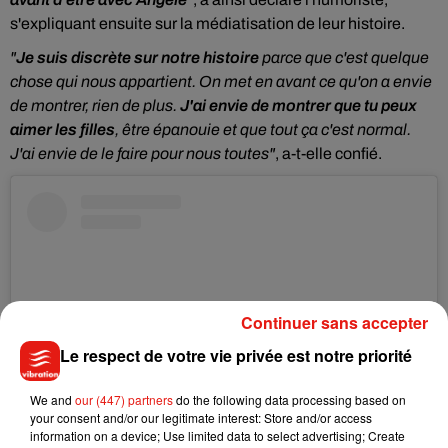
s'expliquant ensuite sur la médiatisation de leur histoire.
"
Je suis discrète sur notre histoire
parce que c'est quelque
chose qui nous appartient. On met en avant ce qu'on a envie
de montrer, rien de plus.
J'ai envie de montrer que tu peux
aimer les filles
, être épanouie et que tout ça c'est normal.
J'ai envie de le faire pour nous toutes"
, a-t-elle confié.
Continuer sans accepter
Le respect de votre vie privée est notre priorité
We and
our (447) partners
do the following data processing based on
your consent and/or our legitimate interest: Store and/or access
information on a device; Use limited data to select advertising; Create