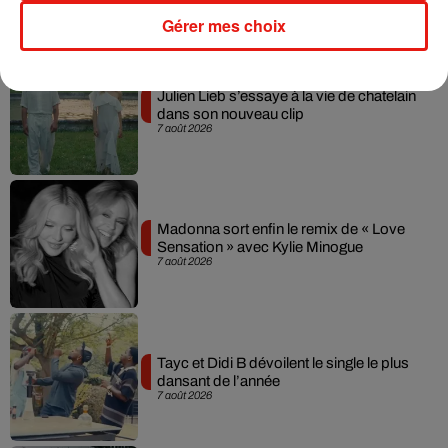
Musique
Gérer mes choix
Julien Lieb s’essaye à la vie de chatelain
dans son nouveau clip
7 août 2026
Madonna sort enfin le remix de « Love
Sensation » avec Kylie Minogue
7 août 2026
Tayc et Didi B dévoilent le single le plus
dansant de l’année
7 août 2026