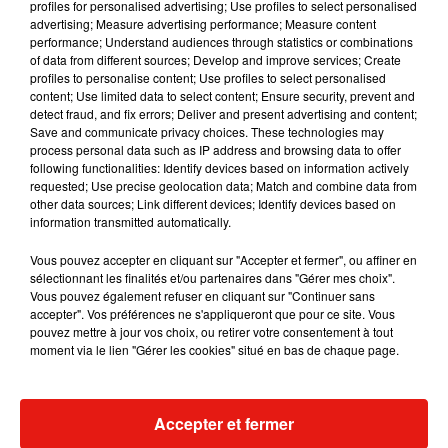
profiles for personalised advertising; Use profiles to select personalised
Voir cette publication sur Instagram
advertising; Measure advertising performance; Measure content
performance; Understand audiences through statistics or combinations
Une publication partagée par MARIE PAPILLON (@marie_papillon_)
of data from different sources; Develop and improve services; Create
profiles to personalise content; Use profiles to select personalised
content; Use limited data to select content; Ensure security, prevent and
Il faut dire que les deux jeunes femmes avaient déjà été
detect fraud, and fix errors; Deliver and present advertising and content;
photographiées par des paparazzis avant même d'officialiser
Save and communicate privacy choices. These technologies may
leur relation. Une mésaventure qu'Angèle n'avait pas bien
process personal data such as IP address and browsing data to offer
following functionalities: Identify devices based on information actively
vécu.
"Je m’attendais à des ragots, mais pas à ça.
C’est très
requested; Use precise geolocation data; Match and combine data from
violent de réaliser que des paparazzis se sont cachés en
other data sources; Link different devices; Identify devices based on
bas de chez soi et ont attendu des heures pour attraper, de
information transmitted automatically.
façon préméditée, l’image qui ferait vendre
",
avait confié la
Vous pouvez accepter en cliquant sur "Accepter et fermer", ou affiner en
chanteuse de 25 ans dans une interview pour
Télérama.
sélectionnant les finalités et/ou partenaires dans "Gérer mes choix".
Vous pouvez également refuser en cliquant sur "Continuer sans
"J’ai eu la très désagréable sensation d’être traquée. Cela
accepter". Vos préférences ne s'appliqueront que pour ce site. Vous
dépasse tout ce que j’avais déjà compris et connu.
Je refuse
pouvez mettre à jour vos choix, ou retirer votre consentement à tout
que, demain, toutes les interviews tournent autour de ce
moment via le lien "Gérer les cookies" situé en bas de chaque page.
sujet"
, avait-elle ajouté.
Accepter et fermer