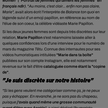
women" ("Portrait de femmes qui aiment les femmes" en
français ndlr)
.
"
Au moins, c'est clair... enfin non pas claire,
Marie",
avait alors
écrit l'interprète de
Balance ton quoi
en
légende suivi d’un emoji papillon, en référence au nom de
l'élue de son coeur, la célèbre vidéaste Marie Papillon.
Si les deux jeunes femmes sont depuis très discrètes sur leur
relation,
Marie Papillon
s'est néanmoins laissée aller à
quelques confidences lors d'une interview pour le numéro de
mars du magazine
Têtu
. Connue des internautes pour ses
vidéos humoristiques intitulées
"Marie dans ta boîte"
publiées sur son compte Instagram, elle est notamment
revenue sur le fait d'être
cataloguée comme étant la "copine
de"
.
"Je suis discrète sur notre histoire"
"Si les gens veulent me catégoriser comme ça, je ne peux
pas y échapper. En revanche, je ne sors pas du chapeau,
puisque
j'avais quand même une grosse communauté
avant d'être avec Angèle
"
, a ainsi déclaré l'humoriste,