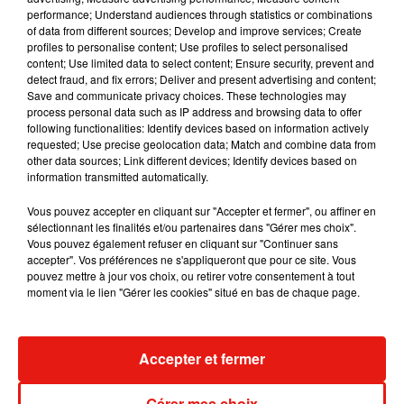
performance; Understand audiences through statistics or combinations
of data from different sources; Develop and improve services; Create
Julien Lieb s’essaye à la vie de chatelain
profiles to personalise content; Use profiles to select personalised
dans son nouveau clip
content; Use limited data to select content; Ensure security, prevent and
7 août 2026
detect fraud, and fix errors; Deliver and present advertising and content;
Save and communicate privacy choices. These technologies may
process personal data such as IP address and browsing data to offer
following functionalities: Identify devices based on information actively
requested; Use precise geolocation data; Match and combine data from
other data sources; Link different devices; Identify devices based on
Madonna sort enfin le remix de « Love
information transmitted automatically.
Sensation » avec Kylie Minogue
7 août 2026
Vous pouvez accepter en cliquant sur "Accepter et fermer", ou affiner en
sélectionnant les finalités et/ou partenaires dans "Gérer mes choix".
Vous pouvez également refuser en cliquant sur "Continuer sans
accepter". Vos préférences ne s'appliqueront que pour ce site. Vous
pouvez mettre à jour vos choix, ou retirer votre consentement à tout
Tayc et Didi B dévoilent le single le plus
moment via le lien "Gérer les cookies" situé en bas de chaque page.
dansant de l’année
7 août 2026
Accepter et fermer
Gérer mes choix
Angèle et Amélie Lens dévoilent leur