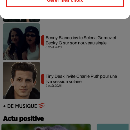
collaboration tant attendue
7 août 2026
Benny Blanco invite Selena Gomez et
Becky G sur son nouveau single
5 août 2026
Tiny Desk invite Charlie Puth pour une
live session solaire
4 août 2026
+ DE MUSIQUE
Actu positive