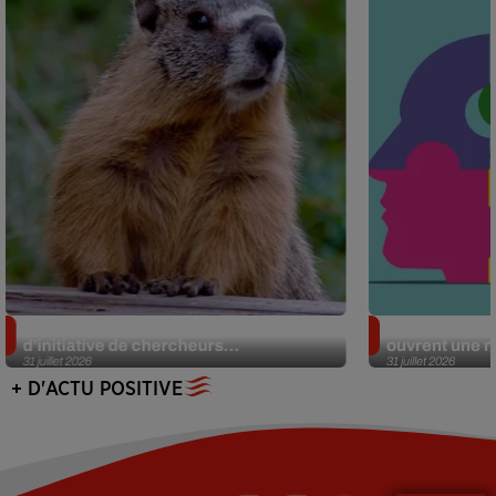
Des marmottes sur OnlyFans : la drôle
Alzheimer : d
d’initiative de chercheurs...
ouvrent une no
31 juillet 2026
31 juillet 2026
+ D'ACTU POSITIVE