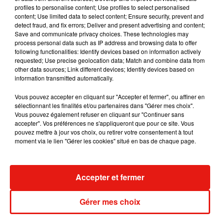
profiles to personalise content; Use profiles to select personalised
— Emilie Lopez ⭐️⭐️ (@emilielopez)
October 22, 2020
content; Use limited data to select content; Ensure security, prevent and
Et le tacle gratos à Adèle Haenel. �xÈ�xÈ‍'�️
detect fraud, and fix errors; Deliver and present advertising and content;
Save and communicate privacy choices. These technologies may
Au mieux quand on cautionne le film d’un pédocriminel, la
process personal data such as IP address and browsing data to offer
décence voudrait qu’on se taise hein, pas qu’on insulte une
following functionalities: Identify devices based on information actively
femme qui a eu la réaction intelligente de quitter la salle.
requested; Use precise geolocation data; Match and combine data from
other data sources; Link different devices; Identify devices based on
— Lalla Fatima ب� ط (@fatima_bent)
October 22, 2020
information transmitted automatically.
Déjà que je voulais annuler 2020 mais à la lecture de
Vous pouvez accepter en cliquant sur "Accepter et fermer", ou affiner en
l’interview de Maïwenn, j’hésite à carrément tout brûler
sélectionnant les finalités et/ou partenaires dans "Gérer mes choix".
Vous pouvez également refuser en cliquant sur "Continuer sans
— La Sudiste (@supertwitchette)
October 22, 2020
accepter". Vos préférences ne s'appliqueront que pour ce site. Vous
pouvez mettre à jour vos choix, ou retirer votre consentement à tout
moment via le lien "Gérer les cookies" situé en bas de chaque page.
Musique
Accepter et fermer
Gérer mes choix
Julien Lieb s’essaye à la vie de chatelain
dans son nouveau clip