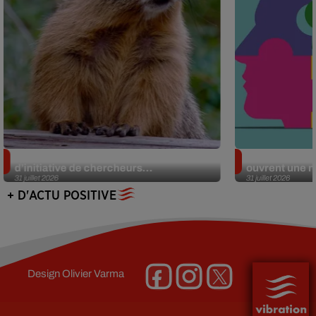
Des marmottes sur OnlyFans : la drôle
Alzheimer : d
d’initiative de chercheurs...
ouvrent une no
31 juillet 2026
31 juillet 2026
+ D'ACTU POSITIVE
Design
Olivier Varma