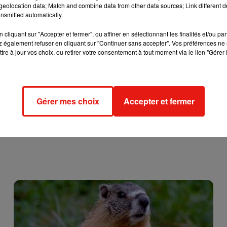
que lien avec une disparition inquiétante à proximité. Des
eolocation data; Match and combine data from other data sources; Link different de
nsmitted automatically.
 d'identifier la victime. Des analyses toxicologiques devraient
nces du drame.
cliquant sur "Accepter et fermer", ou affiner en sélectionnant les finalités et/ou pa
 également refuser en cliquant sur "Continuer sans accepter". Vos préférences ne 
tre à jour vos choix, ou retirer votre consentement à tout moment via le lien "Gérer 
Gérer mes choix
Accepter et fermer