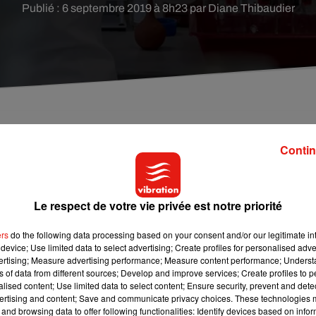
Publié : 6 septembre 2019 à 8h23 par Diane Thibaudier
ts après la découverte d'ossements dans l'Yèvre, à
Contin
Le respect de votre vie privée est notre priorité
 Tours ces derniers jours, afin d'identifier la victime dont
une
rnière. Les premiers résultats ont été dévoilés ce jeudi 5
ers
do the following data processing based on your consent and/or our legitimate int
dans l'eau selon nos confrères du
Berry républicain
. Et aucune
device; Use limited data to select advertising; Create profiles for personalised adver
pourrait écarter les enquêteurs de la piste criminelle.
vertising; Measure advertising performance; Measure content performance; Unders
ns of data from different sources; Develop and improve services; Create profiles to 
alised content; Use limited data to select content; Ensure security, prevent and detect
ertising and content; Save and communicate privacy choices. These technologies
tablie par les analyses effectuées. Les ossements retrouvés
and browsing data to offer following functionalities: Identify devices based on infor