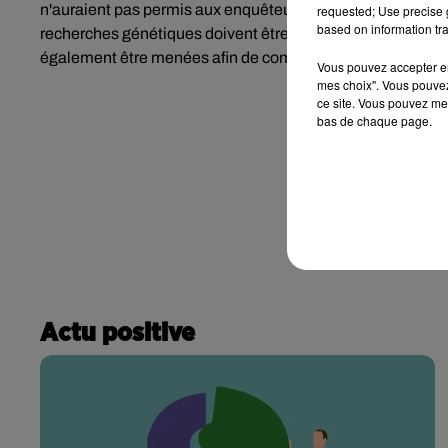
n'auraient pas permis aux enquêteurs d'établir un quelcon
requested; Use precise g
based on information tra
recherches génétiques doivent être réalisées afin de tenter
également être menées afin de comprendre les circonsta
Vous pouvez accepter en 
mes choix". Vous pouvez
ce site. Vous pouvez met
bas de chaque page.
Actu positive