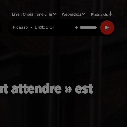
Live :
Choisir une ville
Webradios
Podcasts
-
Bigflo & Oli
Picasso
ut attendre » est