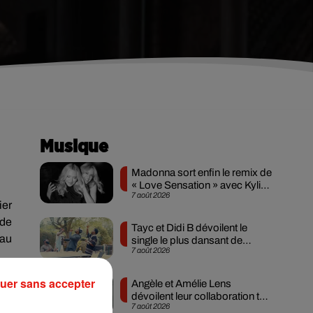
Musique
Madonna sort enfin le remix de
« Love Sensation » avec Kylie
7 août 2026
Minogue
ier
 de
Tayc et Didi B dévoilent le
 au
single le plus dansant de
7 août 2026
l’année
 du
uer sans accepter
Angèle et Amélie Lens
 du
dévoilent leur collaboration tant
7 août 2026
attendue
-ci