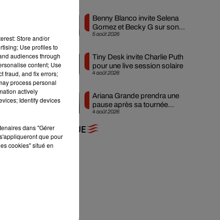
Benny Blanco invite Selena
Gomez et Becky G sur son
5 août 2026
nouveau single
erest: Store and/or
tising; Use profiles to
tand audiences through
Tiny Desk invite Charlie Puth
personalise content; Use
pour une live session solaire
 fraud, and fix errors;
4 août 2026
 may process personal
s a
mation actively
Ariana Grande prendra une
ale
vices; Identify devices
pause après sa tournée
tre
4 août 2026
mondiale
rtenaires dans "Gérer
+ DE MUSIQUE
s'appliqueront que pour
les cookies" situé en