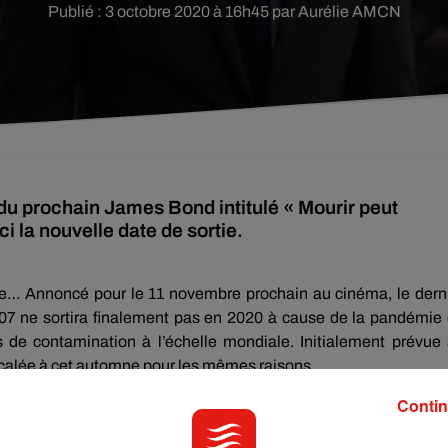
Publié : 3 octobre 2020 à 16h45 par Aurélie AMCN
du prochain James Bond intitulé « Mourir peut
i la nouvelle date de sortie.
ndre… Annoncé pour le 11 novembre prochain au cinéma, le dern
07 ne sortira finalement pas en 2020 à cause de la pandémie
 de contamination à l’échelle mondiale. Initialement prévue
décalée à cet automne pour les mêmes raisons.
été dévoilée officiellement ce vendredi 2 octobre par les équipes
Contin
son et Barbara Broccoli, ont annoncé aujourd’hui que la sortie
 la saga James Bond, sera reportée au 2 avril 2021 afin que celui