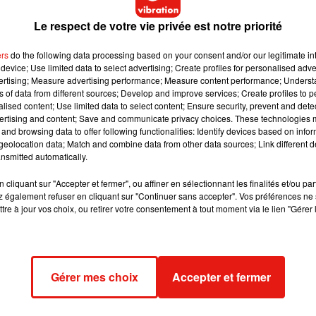
Le respect de votre vie privée est notre priorité
and Barbara Broccoli, today announced the release of NO TIME
ers
do the following data processing based on your consent and/or our legitimate int
layed until 2 April 2021 in order to be seen by a worldwide
device; Use limited data to select advertising; Create profiles for personalised adver
vertising; Measure advertising performance; Measure content performance; Unders
ns of data from different sources; Develop and improve services; Create profiles to 
alised content; Use limited data to select content; Ensure security, prevent and detect
ertising and content; Save and communicate privacy choices. These technologies
07, une toute nouvelle bande-annonce avec des images inédite
and browsing data to offer following functionalities: Identify devices based on infor
te secondes explosives au cours desquelles James Bond nous rég
eolocation data; Match and combine data from other data sources; Link different de
 les autres aux côtés d’un casting cinq étoiles composé, en
nsmitted automatically.
core Naomi Harris et Jeffrey Fiennes.
cliquant sur "Accepter et fermer", ou affiner en sélectionnant les finalités et/ou pa
 également refuser en cliquant sur "Continuer sans accepter". Vos préférences ne 
tre à jour vos choix, ou retirer votre consentement à tout moment via le lien "Gérer 
Gérer mes choix
Accepter et fermer