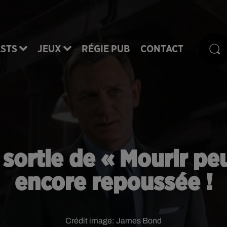
STS
JEUX
RÉGIE PUB
CONTACT
sortie de « Mourir pe
encore repoussée !
Crédit image:
James Bond