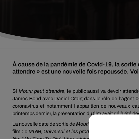
À cause de la pandémie de Covid-19, la sortie 
attendre » est une nouvelle fois repoussée. Voic
Si
Mourir peut attendre
, le public aussi va devoir atte
James Bond avec Daniel Craig dans le rôle de l’agent 0
coronavirus et notamment l’apparition de nouveaux cas
printemps dernier, la présentation du film avait déjà été 
La nouvelle date de sortie de
Mourir peut attendre
a ainsi 
film : «
MGM, Universal et les producteurs, Michael G. Wil
film ‘’No Time To Die’’ [titre original], le 25ème film de