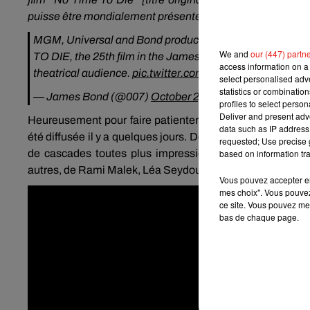
puisse être mondialement présenté au cinéma
».
MGM, Universal and Bond producers, Michael G. Wilson 
We and
our (447) partn
TO DIE, the 25th film in the James Bond series, will be de
access information on a 
theatrical audience.
pic.twitter.com/NqHlU24Ho3
select personalised ad
statistics or combinatio
— James Bond (@007)
October 2, 2020
profiles to select person
Deliver and present adv
Heureusement pour faire patienter les fans de l’agent 0
data such as IP address 
été diffusée il y a quelques jours. Deux minutes et tren
requested; Use precise g
de cascades toutes plus impressionnantes les unes que
based on information tra
autres, de Rami Malek, Léa Seydoux, Lashana Lynch ou en
Vous pouvez accepter en 
mes choix". Vous pouvez
ce site. Vous pouvez met
bas de chaque page.