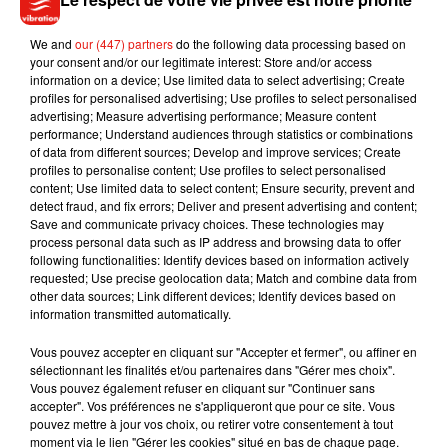
We and
our (447) partners
do the following data processing based on
your consent and/or our legitimate interest: Store and/or access
information on a device; Use limited data to select advertising; Create
profiles for personalised advertising; Use profiles to select personalised
advertising; Measure advertising performance; Measure content
performance; Understand audiences through statistics or combinations
of data from different sources; Develop and improve services; Create
profiles to personalise content; Use profiles to select personalised
content; Use limited data to select content; Ensure security, prevent and
detect fraud, and fix errors; Deliver and present advertising and content;
Musique
Save and communicate privacy choices. These technologies may
process personal data such as IP address and browsing data to offer
following functionalities: Identify devices based on information actively
requested; Use precise geolocation data; Match and combine data from
Benny Blanco invite Selena Gomez et
other data sources; Link different devices; Identify devices based on
Becky G sur son nouveau single
information transmitted automatically.
5 août 2026
Vous pouvez accepter en cliquant sur "Accepter et fermer", ou affiner en
sélectionnant les finalités et/ou partenaires dans "Gérer mes choix".
Vous pouvez également refuser en cliquant sur "Continuer sans
accepter". Vos préférences ne s'appliqueront que pour ce site. Vous
Tiny Desk invite Charlie Puth pour une
pouvez mettre à jour vos choix, ou retirer votre consentement à tout
live session solaire
moment via le lien "Gérer les cookies" situé en bas de chaque page.
4 août 2026