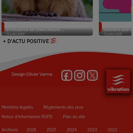
Des marmottes sur OnlyFans : la drôle
Alzheimer : d
d’initiative de chercheurs...
ouvrent une no
31 juillet 2026
31 juillet 2026
+ D'ACTU POSITIVE
Design
Olivier Varma
Mentions légales
Règlements des jeux
Notice d’information RGPD
Plan du site
Archives
2026
2025
2024
2023
2022