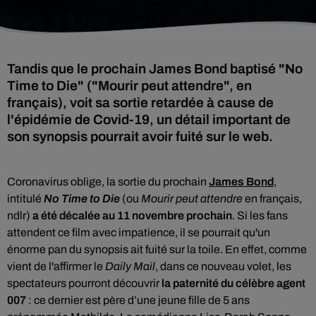
Tandis que le prochain James Bond baptisé "No
Time to Die" ("Mourir peut attendre", en
français), voit sa sortie retardée à cause de
l'épidémie de Covid-19, un détail important de
son synopsis pourrait avoir fuité sur le web.
Coronavirus oblige, la sortie du prochain
James Bond
,
intitulé
No Time to Die
(ou
Mourir peut attendre
en français,
ndlr)
a
été
décalée
au 11
novembre prochain
. Si les fans
attendent ce film avec impatience, il se pourrait qu'un
énorme pan du synopsis ait fuité sur la toile. En effet, comme
vient de l'affirmer le
Daily Mail
, dans ce nouveau volet, les
spectateurs pourront découvrir
la paternité du célèbre agent
007
: ce dernier est père d’une jeune fille de 5 ans