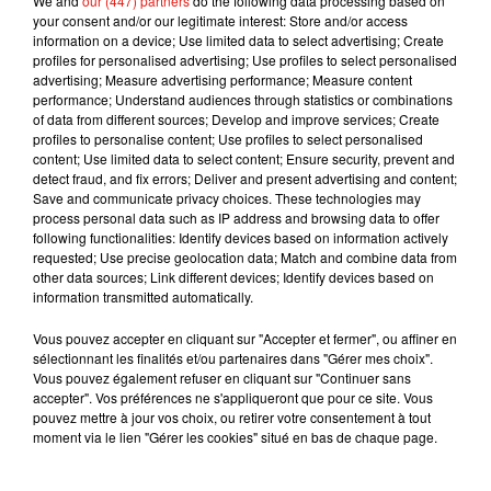
We and
our (447) partners
do the following data processing based on
your consent and/or our legitimate interest: Store and/or access
pour sauver sa fille ? Réponse le 11 novembre prochain !
information on a device; Use limited data to select advertising; Create
profiles for personalised advertising; Use profiles to select personalised
advertising; Measure advertising performance; Measure content
performance; Understand audiences through statistics or combinations
of data from different sources; Develop and improve services; Create
Musique
profiles to personalise content; Use profiles to select personalised
content; Use limited data to select content; Ensure security, prevent and
detect fraud, and fix errors; Deliver and present advertising and content;
Save and communicate privacy choices. These technologies may
Julien Lieb s’essaye à la vie de chatelain
process personal data such as IP address and browsing data to offer
dans son nouveau clip
following functionalities: Identify devices based on information actively
7 août 2026
requested; Use precise geolocation data; Match and combine data from
other data sources; Link different devices; Identify devices based on
information transmitted automatically.
Vous pouvez accepter en cliquant sur "Accepter et fermer", ou affiner en
sélectionnant les finalités et/ou partenaires dans "Gérer mes choix".
Madonna sort enfin le remix de « Love
Vous pouvez également refuser en cliquant sur "Continuer sans
Sensation » avec Kylie Minogue
7 août 2026
accepter". Vos préférences ne s'appliqueront que pour ce site. Vous
pouvez mettre à jour vos choix, ou retirer votre consentement à tout
moment via le lien "Gérer les cookies" situé en bas de chaque page.