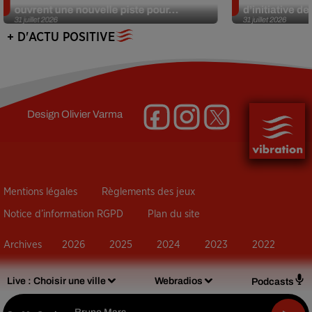
ouvrent une nouvelle piste pour...
d’initiative d
31 juillet 2026
31 juillet 2026
+ D'ACTU POSITIVE
Design
Olivier Varma
Mentions légales
Règlements des jeux
Notice d’information RGPD
Plan du site
Archives
2026
2025
2024
2023
2022
Live :
Choisir une ville
Webradios
Podcasts